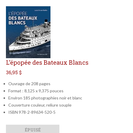
L’épopée des Bateaux Blancs
36,95 $
Ouvrage de 208 pages
Format : 8,125 x 9,375 pouces
Environ 185 photographies noir et blanc
Couverture couleur, reliure souple
ISBN 978-2-89634-520-5
Qté
Format
ÉPUISÉ