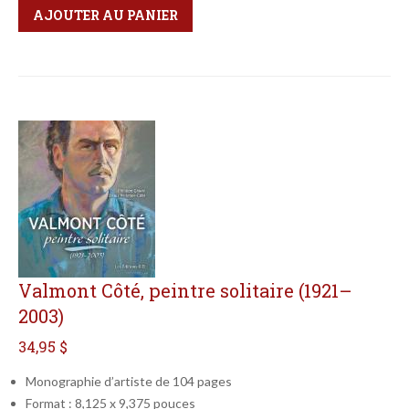
Qté
Format
AJOUTER AU PANIER
Valmont Côté, peintre solitaire (1921–
2003)
34,95 $
Monographie d’artiste de 104 pages
Format : 8,125 x 9,375 pouces