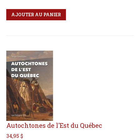
Qté
Format
AJOUTER AU PANIER
Autochtones de l'Est du Québec
34,95 $