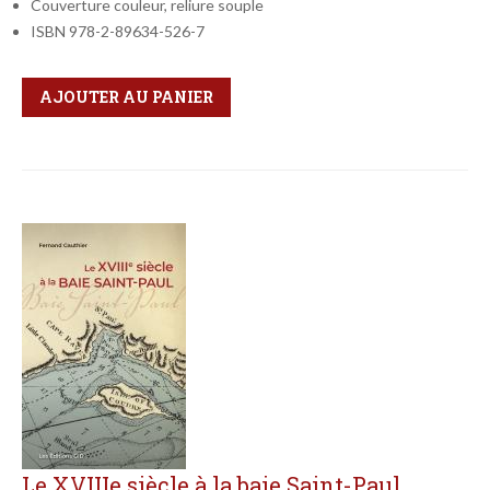
Couverture couleur, reliure souple
ISBN 978-2-89634-526-7
Qté
Format
AJOUTER AU PANIER
Le XVIIIe siècle à la baie Saint-Paul