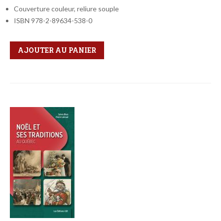
Couverture couleur, reliure souple
ISBN 978-2-89634-538-0
Qté
Format
AJOUTER AU PANIER