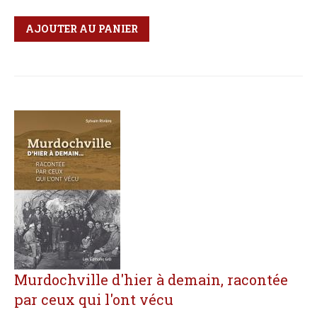
Qté
Format
AJOUTER AU PANIER
Murdochville d'hier à demain, racontée
par ceux qui l'ont vécu