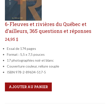
6-Fleuves et rivières du Québec et
d’ailleurs, 365 questions et réponses
24,95 $
Essai de 174 pages
Format : 5,5 x 7,5 pouces
17 photographies noir et blanc
Couverture couleur, reliure souple
ISBN 978-2-89634-517-5
Qté
Format
AJOUTER AU PANIER