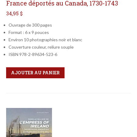
France déportés au Canada, 1730-1743
34,95 $
Ouvrage de 300 pages
Format : 6 x 9 pouces
Environ 10 photographies noir et blanc
Couverture couleur, reliure souple
ISBN 978-2-89634-523-6
Qté
Format
AJOUTER AU PANIER