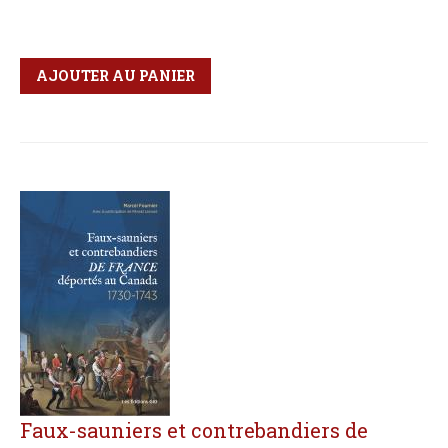
Qté
Format
AJOUTER AU PANIER
Faux-sauniers et contrebandiers de