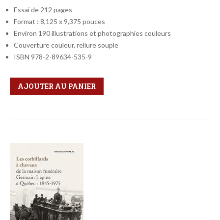
Essai de 212 pages
Format : 8,125 x 9,375 pouces
Environ 190 illustrations et photographies couleurs
Couverture couleur, reliure souple
ISBN 978-2-89634-535-9
Qté
Format
AJOUTER AU PANIER