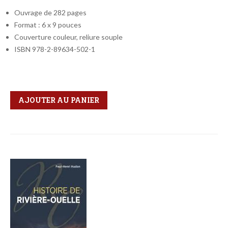
Ouvrage de 282 pages
Format : 6 x 9 pouces
Couverture couleur, reliure souple
ISBN 978-2-89634-502-1
Qté
Format
AJOUTER AU PANIER