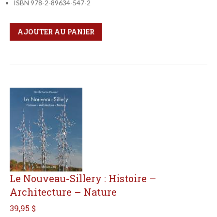
ISBN 978-2-89634-547-2
Qté
Format
AJOUTER AU PANIER
Le Nouveau-Sillery : Histoire –
Architecture – Nature
39,95 $