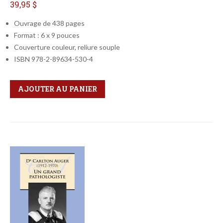
39,95 $
Ouvrage de 438 pages
Format : 6 x 9 pouces
Couverture couleur, reliure souple
ISBN 978-2-89634-530-4
Qté
Format
AJOUTER AU PANIER