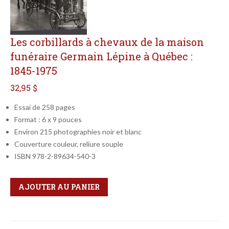
Les corbillards à chevaux de la maison
funéraire Germain Lépine à Québec :
1845-1975
32,95 $
Essai de 258 pages
Format : 6 x 9 pouces
Environ 215 photographies noir et blanc
Couverture couleur, reliure souple
ISBN 978-2-89634-540-3
Qté
Format
AJOUTER AU PANIER