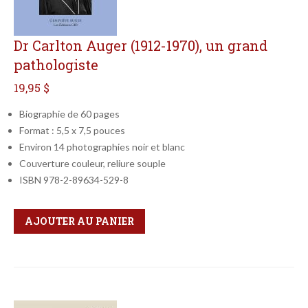
Dr Carlton Auger (1912-1970), un grand
pathologiste
19,95 $
Biographie de 60 pages
Format : 5,5 x 7,5 pouces
Environ 14 photographies noir et blanc
Couverture couleur, reliure souple
ISBN 978-2-89634-529-8
Qté
Format
AJOUTER AU PANIER