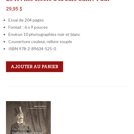
29,95 $
Essai de 204 pages
Format : 6 x 9 pouces
Environ 10 photographies noir et blanc
Couverture couleur, reliure souple
ISBN 978-2-89634-525-0
Qté
Format
AJOUTER AU PANIER