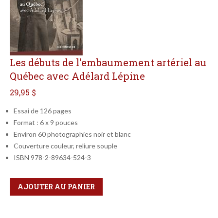
Les débuts de l'embaumement artériel au
Québec avec Adélard Lépine
29,95 $
Essai de 126 pages
Format : 6 x 9 pouces
Environ 60 photographies noir et blanc
Couverture couleur, reliure souple
ISBN 978-2-89634-524-3
Qté
Format
AJOUTER AU PANIER