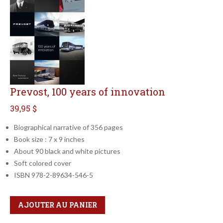
Prevost, 100 years of innovation
39,95 $
Biographical narrative of 356 pages
Book size : 7 x 9 inches
About 90 black and white pictures
Soft colored cover
ISBN 978-2-89634-546-5
Qté
Format
AJOUTER AU PANIER