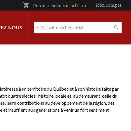
shopping_cart
Utilisateur entête
Mon compte
Panier d'achats (
0 article
)
Livres par page
Faites votre recherche ici
EZ-NOUS
téresse à un territoire du Québec et à son histoire faite par
tôt quatre siècles l’histoire locale et, au demeurant, celle du
té, leurs contributions au développement de la région, des
 et insufflent aux générations à venir un fort sentiment