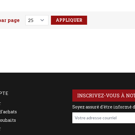
par page
votre recherche ici
PTE
INSCRIVEZ-VOUS À NO
r
Soyez assuré d'être informé 
d'achats
Votre adresse courriel
souhaits
r