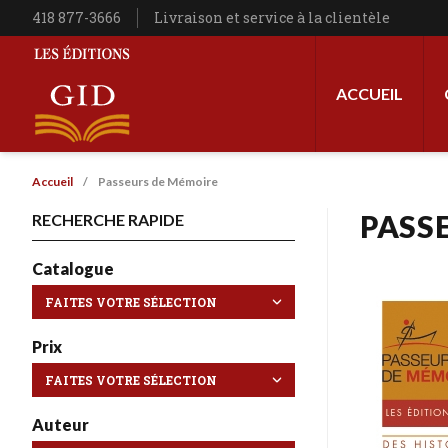
Aller au contenu principal
Téléphone
418 877-3666
Livraison et service à la clientèle
Navigation princip
ACCUEIL
Les Éditions GID
Fil d'Ariane
Accueil
Passeurs de Mémoire
PASS
RECHERCHE RAPIDE
Catalogue
Prix
Auteur