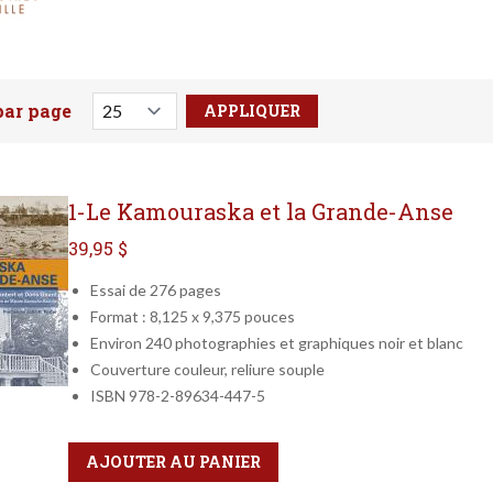
par page
votre recherche ici
1-Le Kamouraska et la Grande-Anse
39,95 $
Essai de 276 pages
Format : 8,125 x 9,375 pouces
Environ 240 photographies et graphiques noir et blanc
Couverture couleur, reliure souple
ISBN 978-2-89634-447-5
Qté
Format
AJOUTER AU PANIER