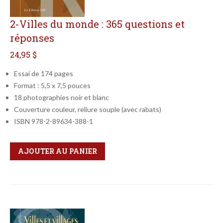
2-Villes du monde : 365 questions et
réponses
24,95 $
Essai de 174 pages
Format : 5,5 x 7,5 pouces
18 photographies noir et blanc
Couverture couleur, reliure souple (avec rabats)
ISBN 978-2-89634-388-1
Qté
Format
AJOUTER AU PANIER