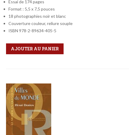
Essai de 174 pages
Format : 5,5 x 7,5 pouces
18 photographies noir et blanc
Couverture couleur, reliure souple
ISBN 978-2-89634-405-5
Qté
Format
AJOUTER AU PANIER