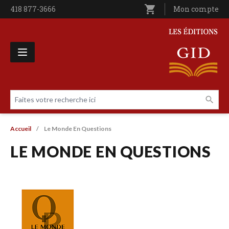
Aller au contenu principal
shopping_cart
Téléphone
418 877-3666
Utilisateur entê
Mon compte
Les Éditions GID
Faites votre recherche ici
Livres par page
Fil d'Ariane
Accueil
Le Monde En Questions
LE MONDE EN QUESTIONS