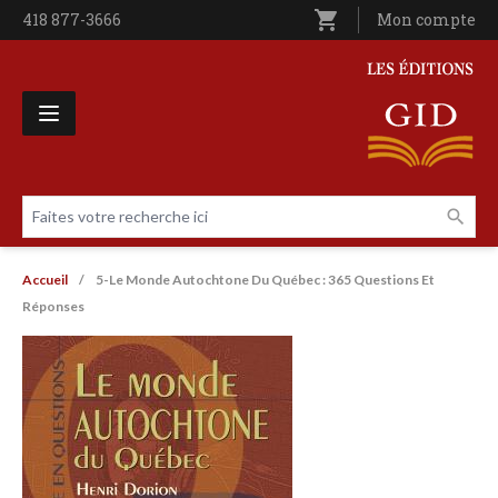
Aller au contenu principal
shopping_cart
Téléphone
418 877-3666
Utilisateur entê
Mon compte
Les Éditions GID
Faites votre recherche ici
Livres par page
Fil d'Ariane
Accueil
5-Le Monde Autochtone Du Québec : 365 Questions Et
Réponses