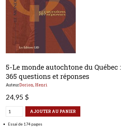
5-Le monde autochtone du Québec :
365 questions et réponses
Auteur
Dorion, Henri
24,95 $
Qté
Format
AJOUTER AU PANIER
Essai de 174 pages