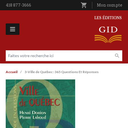
Aller au contenu principal
shopping_cart
Téléphone
418 877-3666
Utilisateur entê
Mon compte
Les Éditions GID
Faites votre recherche ici
Livres par page
Fil d'Ariane
Accueil
3-Ville de Québec : 365 Questions Et Réponses