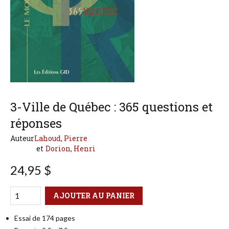
3-Ville de Québec : 365 questions et
réponses
Auteur
Lahoud, Pierre
Dorion, Henri
24,95 $
Qté
Format
AJOUTER AU PANIER
Essai de 174 pages