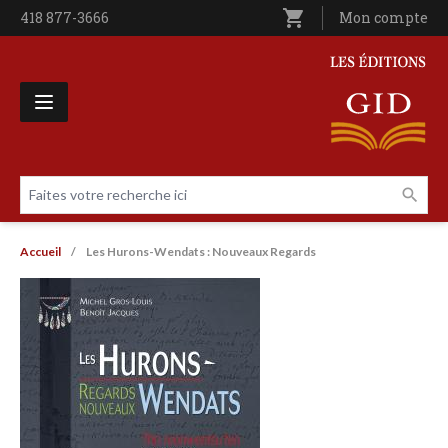
Aller au contenu principal
shopping_cart
Téléphone
418 877-3666
Utilisateur entê
Mon compte
Les Éditions GID
Faites votre recherche ici
Livres par page
Fil d'Ariane
Accueil
Les Hurons-Wendats : Nouveaux Regards