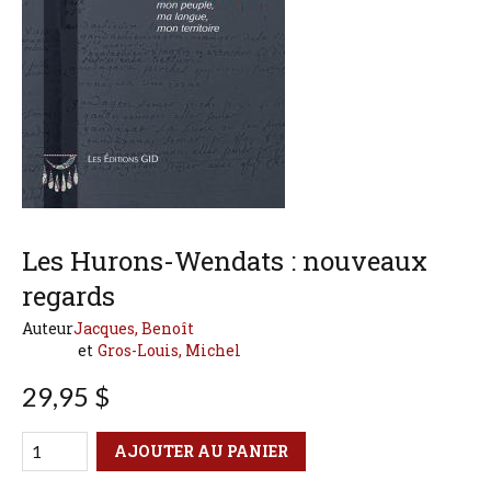
Les Hurons-Wendats : nouveaux
regards
Auteur
Jacques, Benoît
Gros-Louis, Michel
29,95 $
Qté
Format
AJOUTER AU PANIER