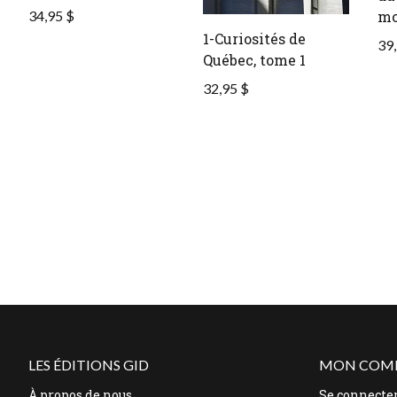
34,95 $
mo
1-Curiosités de
39,
Québec, tome 1
32,95 $
LES ÉDITIONS GID
MON COM
À propos de nous
Se connecte