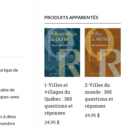
PRODUITS APPARENTÉS
orique de
1-Villes et
2-Villes du
taine de
villages du
monde : 365
lques-unes
Québec : 365
questions et
questions et
réponses
réponses
24,95 $
rs à deux
24,95 $
e nombre