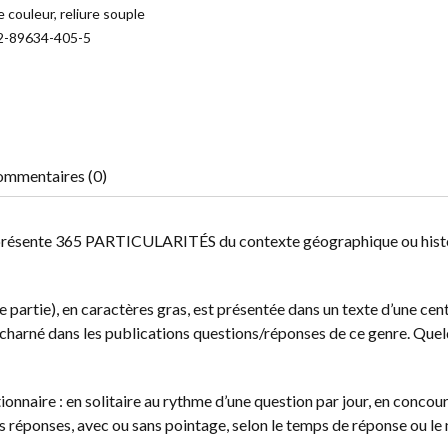
 couleur, reliure souple
2-89634-405-5
mmentaires (0)
s », présente 365 PARTICULARITÉS du contexte géographique ou hist
 partie), en caractères gras, est présentée dans un texte d’une cen
décharné dans les publications questions/réponses de ce genre. Que
ionnaire : en solitaire au rythme d’une question par jour, en concou
les réponses, avec ou sans pointage, selon le temps de réponse ou l