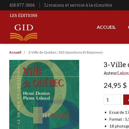
Aller au contenu principal
Téléphone
418 877-3666
Livraison et service à la clientèle
Navigation princip
ACCUEIL
Les Éditions GID
Fil d'Ariane
Accueil
3-Ville de Québec : 365 Questions Et Réponses
3-Ville
Auteur
Lahou
24,95 $
Qté
Format
Essai de 1
Format : 5,
18 photogr