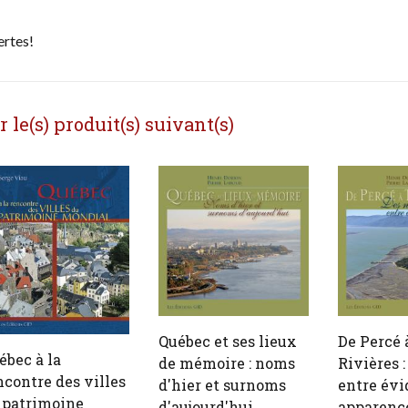
ertes!
le(s) produit(s) suivant(s)
Québec et ses lieux
De Percé 
ébec à la
de mémoire : noms
Rivières 
ncontre des villes
d'hier et surnoms
entre évi
 patrimoine
d'aujourd'hui
apparenc