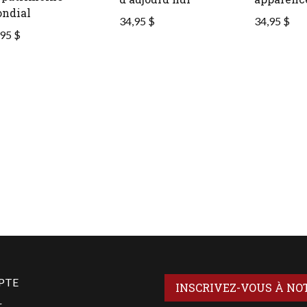
ndial
34,95 $
34,95 $
95 $
PTE
INSCRIVEZ-VOUS À NO
r