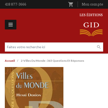
Aller au contenu principal
shopping_cart
Téléphone
418 877-3666
Utilisateur entê
Mon compte
Les Éditions GID
Faites votre recherche ici
Livres par page
Fil d'Ariane
Accueil
2-Villes Du Monde : 365 Questions Et Réponses