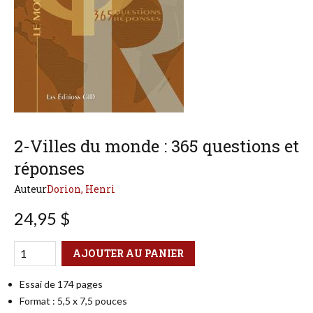
2-Villes du monde : 365 questions et
réponses
Auteur
Dorion, Henri
24,95 $
Qté
Format
AJOUTER AU PANIER
Essai de 174 pages
Format : 5,5 x 7,5 pouces