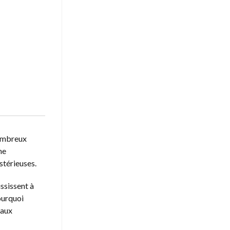
nombreux
ne
stérieuses.
ssissent à
ourquoi
 aux