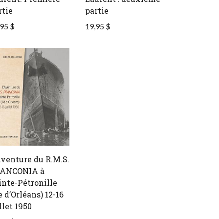
rtie
partie
95 $
19,95 $
Aventure du R.M.S.
ANCONIA à
inte-Pétronille
e d’Orléans) 12-16
llet 1950