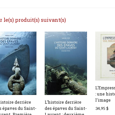
le(s) produit(s) suivant(s)
L’Empress
: une hist
l'image
histoire derrière
L’histoire derrière
s épaves du Saint-
des épaves du Saint-
34,95 $
urent. Première
Laurent : deuxième