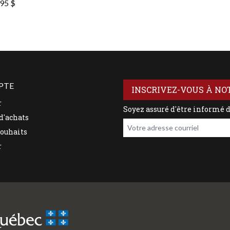
95 $
PTE
INSCRIVEZ-VOUS À NO
r
Soyez assuré d'être informé 
d'achats
Votre adresse courriel
souhaits
r