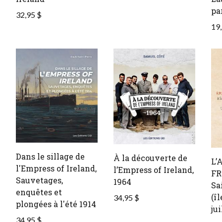
pa
32,95 $
19,
Dans le sillage de
À la découverte de
L’
l'Empress of Ireland,
l’Empress of Ireland,
FR
Sauvetages,
1964
Sa
enquêtes et
(îl
34,95 $
plongées à l'été 1914
jui
34,95 $