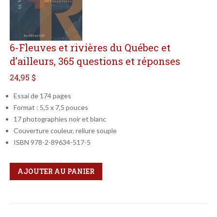
6-Fleuves et rivières du Québec et
d’ailleurs, 365 questions et réponses
24,95 $
Essai de 174 pages
Format : 5,5 x 7,5 pouces
17 photographies noir et blanc
Couverture couleur, reliure souple
ISBN 978-2-89634-517-5
Qté
Format
AJOUTER AU PANIER