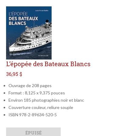
L’épopée des Bateaux Blancs
36,95 $
Ouvrage de 208 pages
Format : 8,125 x 9,375 pouces
Environ 185 photographies noir et blanc
Couverture couleur, reliure souple
ISBN 978-2-89634-520-5
Qté
Format
ÉPUISÉ