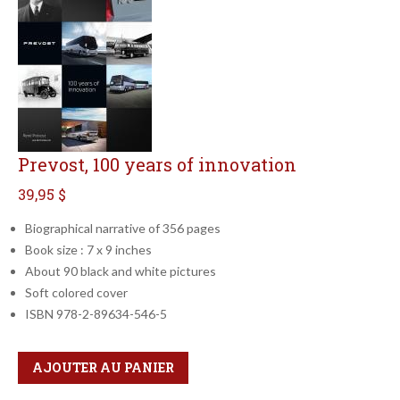
Prevost, 100 years of innovation
39,95 $
Biographical narrative of 356 pages
Book size : 7 x 9 inches
About 90 black and white pictures
Soft colored cover
ISBN 978-2-89634-546-5
Qté
Format
AJOUTER AU PANIER