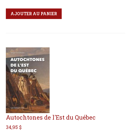
Qté
Format
AJOUTER AU PANIER
Autochtones de l'Est du Québec
34,95 $