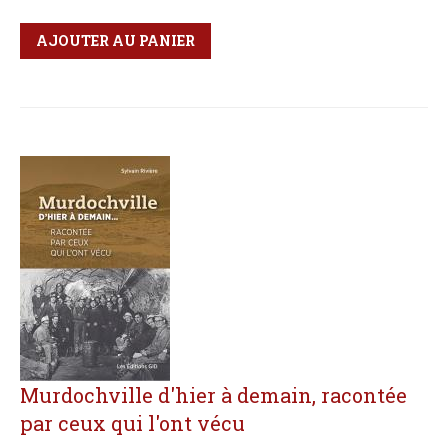
Qté
Format
AJOUTER AU PANIER
Murdochville d'hier à demain, racontée
par ceux qui l'ont vécu