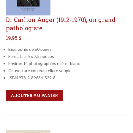
Dr Carlton Auger (1912-1970), un grand
pathologiste
19,95 $
Biographie de 60 pages
Format : 5,5 x 7,5 pouces
Environ 14 photographies noir et blanc
Couverture couleur, reliure souple
ISBN 978-2-89634-529-8
Qté
Format
AJOUTER AU PANIER