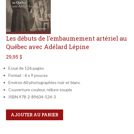
Les débuts de l'embaumement artériel au
Québec avec Adélard Lépine
29,95 $
Essai de 126 pages
Format : 6 x 9 pouces
Environ 60 photographies noir et blanc
Couverture couleur, reliure souple
ISBN 978-2-89634-524-3
Qté
Format
AJOUTER AU PANIER