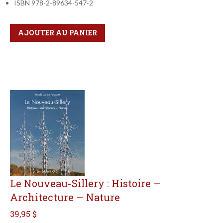
ISBN 978-2-89634-547-2
Qté
Format
AJOUTER AU PANIER
Le Nouveau-Sillery : Histoire –
Architecture – Nature
39,95 $