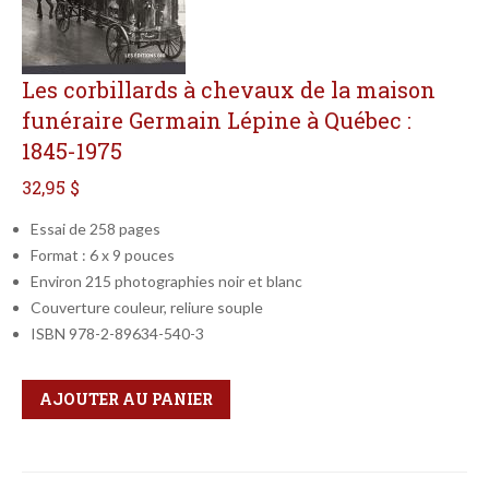
Les corbillards à chevaux de la maison
funéraire Germain Lépine à Québec :
1845-1975
32,95 $
Essai de 258 pages
Format : 6 x 9 pouces
Environ 215 photographies noir et blanc
Couverture couleur, reliure souple
ISBN 978-2-89634-540-3
Qté
Format
AJOUTER AU PANIER