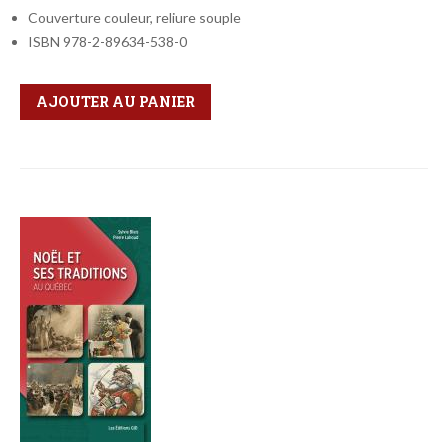
Couverture couleur, reliure souple
ISBN 978-2-89634-538-0
Qté
Format
AJOUTER AU PANIER