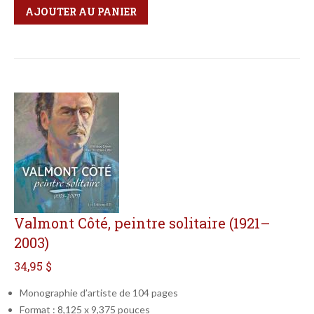
Qté
Format
AJOUTER AU PANIER
Valmont Côté, peintre solitaire (1921–
2003)
34,95 $
Monographie d’artiste de 104 pages
Format : 8,125 x 9,375 pouces