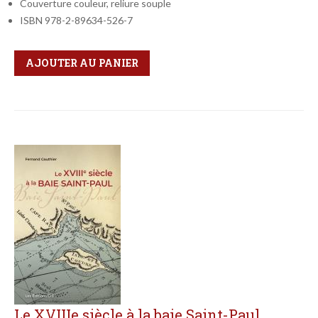
Couverture couleur, reliure souple
ISBN 978-2-89634-526-7
Qté
Format
AJOUTER AU PANIER
Le XVIIIe siècle à la baie Saint-Paul