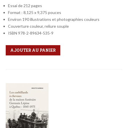
Essai de 212 pages
Format : 8,125 x 9,375 pouces
Environ 190 illustrations et photographies couleurs
Couverture couleur, reliure souple
ISBN 978-2-89634-535-9
Qté
Format
AJOUTER AU PANIER