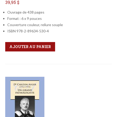
39,95 $
Ouvrage de 438 pages
Format : 6 x 9 pouces
Couverture couleur, reliure souple
ISBN 978-2-89634-530-4
Qté
Format
AJOUTER AU PANIER