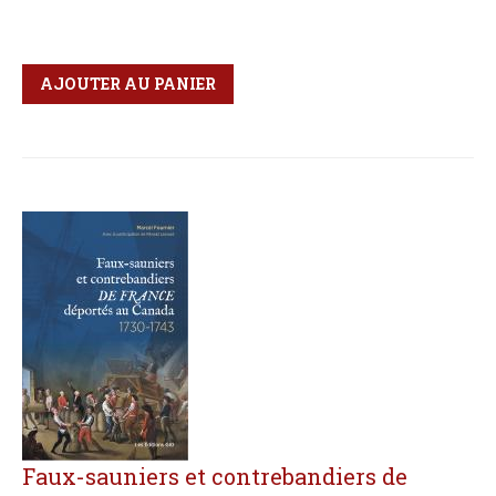
Qté
Format
AJOUTER AU PANIER
Faux-sauniers et contrebandiers de