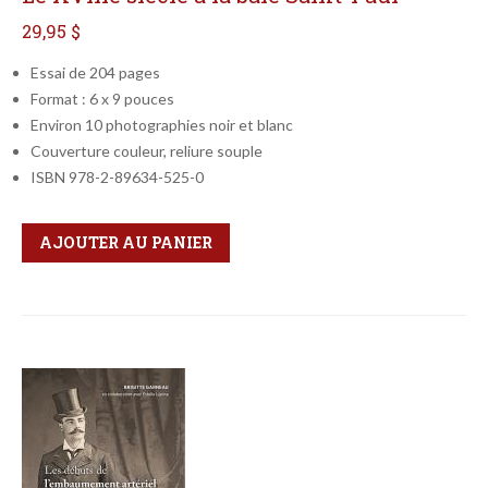
29,95 $
Essai de 204 pages
Format : 6 x 9 pouces
Environ 10 photographies noir et blanc
Couverture couleur, reliure souple
ISBN 978-2-89634-525-0
Qté
Format
AJOUTER AU PANIER