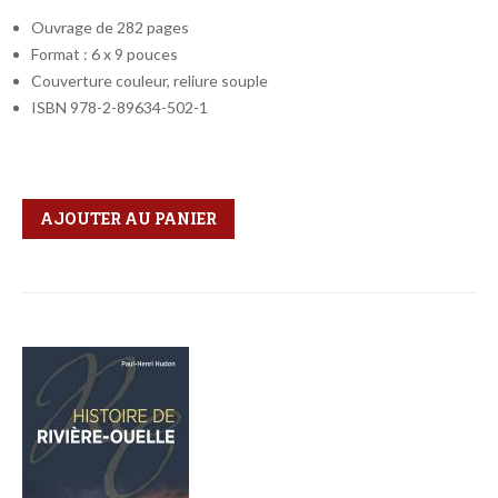
Ouvrage de 282 pages
Format : 6 x 9 pouces
Couverture couleur, reliure souple
ISBN 978-2-89634-502-1
Qté
Format
AJOUTER AU PANIER