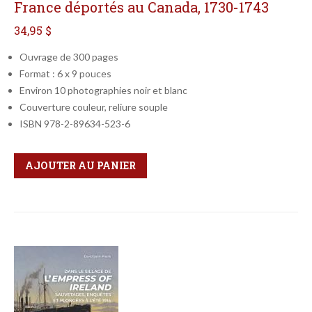
France déportés au Canada, 1730-1743
34,95 $
Ouvrage de 300 pages
Format : 6 x 9 pouces
Environ 10 photographies noir et blanc
Couverture couleur, reliure souple
ISBN 978-2-89634-523-6
Qté
Format
AJOUTER AU PANIER