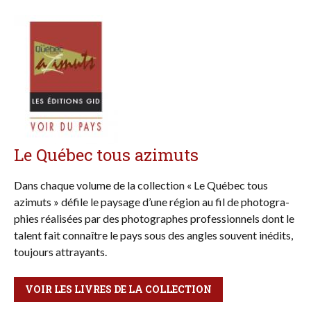
Le Québec tous azimuts
Dans chaque vo­lume de la collection « Le Québec tous
azimuts » défile le paysage d’une région au fil de photo­gra­
phies réalisées par des pho­to­graphes profes­sion­nels dont le
talent fait con­naître le pays sous des angles sou­vent inédits,
tou­jours attrayants.
VOIR LES LIVRES DE LA COLLECTION