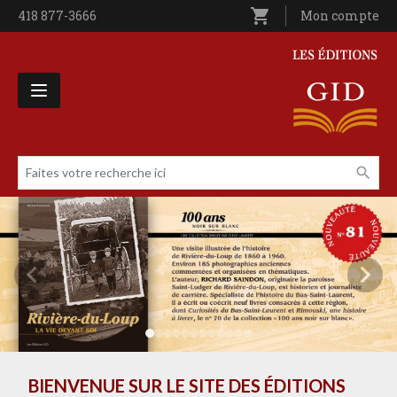
Aller au contenu principal
shopping_cart
Téléphone
418 877-3666
Utilisateur entê
Mon compte
Les Éditions GID
Faites votre recherche ici
Livres par page
BIENVENUE SUR LE SITE DES ÉDITIONS