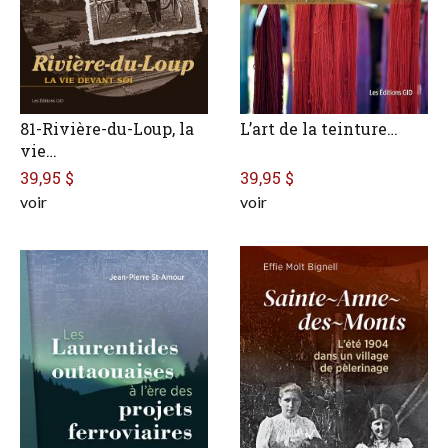
81-Rivière-du-Loup, la
L’art de la teinture…
vie…
39,95 $
39,95 $
voir
voir