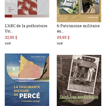
L’ABC de la préhistoire.
6-Patrimoine militaire
Un…
au…
32,95 $
29,95 $
voir
voir