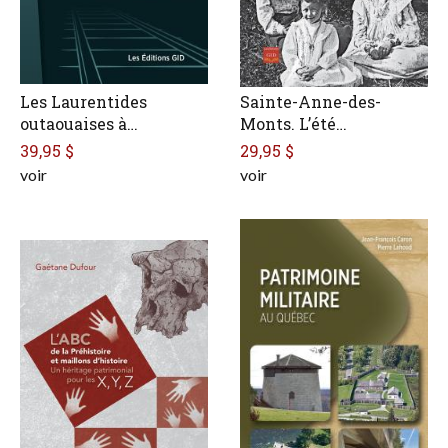
Les Laurentides
Sainte-Anne-des-
outaouaises à…
Monts. L’été…
39,95 $
29,95 $
voir
voir