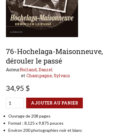
76-Hochelaga-Maisonneuve,
dérouler le passé
Auteur
Rolland, Daniel
Champagne, Sylvain
34,95 $
Qté
Format
AJOUTER AU PANIER
Ouvrage de 208 pages
Format : 8,125 x 9,875 pouces
Environ 200 photographies noir et blanc