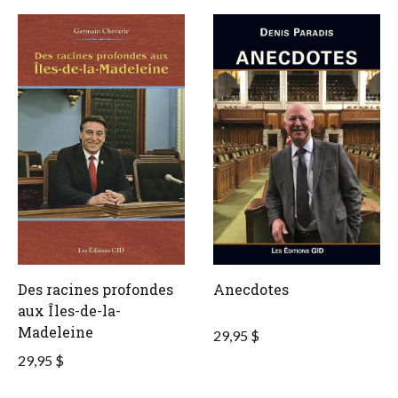
Des racines profondes
Anecdotes
aux Îles-de-la-
Madeleine
29,95 $
29,95 $