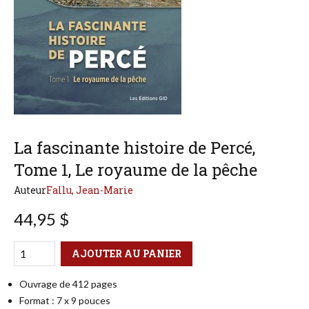
La fascinante histoire de Percé,
Tome 1, Le royaume de la pêche
Auteur
Fallu, Jean-Marie
44,95 $
Qté
Format
AJOUTER AU PANIER
Ouvrage de 412 pages
Format : 7 x 9 pouces