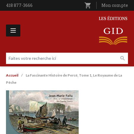
Aller au contenu principal
shopping_cart
Téléphone
418 877-3666
Utilisateur entê
Mon compte
Les Éditions GID
Faites votre recherche ici
Livres par page
Fil d'Ariane
Accueil
La Fascinante Histoire de Percé, Tome 1, Le Royaume de La
Pêche