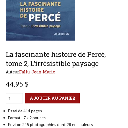
La fascinante histoire de Percé,
tome 2, L’irrésistible paysage
Auteur
Fallu, Jean-Marie
44,95 $
Qté
Format
AJOUTER AU PANIER
Essai de 414 pages
Format : 7 x 9 pouces
Environ 245 photographies dont 28 en couleurs