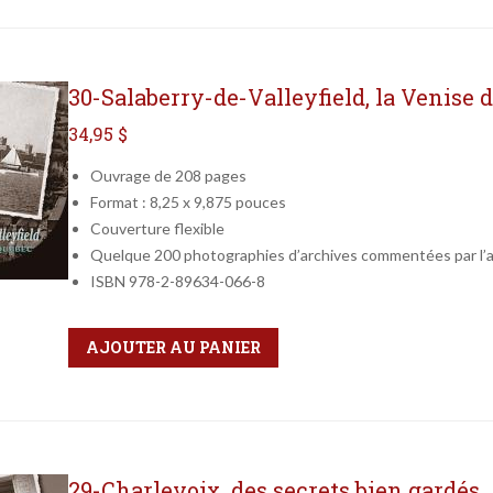
30-Salaberry-de-Valleyfield, la Venise 
34,95 $
Ouvrage de 208 pages
Format : 8,25 x 9,875 pouces
Couverture flexible
Quelque 200 photographies d’archives commentées par l’
ISBN 978-2-89634-066-8
Qté
Format
AJOUTER AU PANIER
29-Charlevoix, des secrets bien gardés