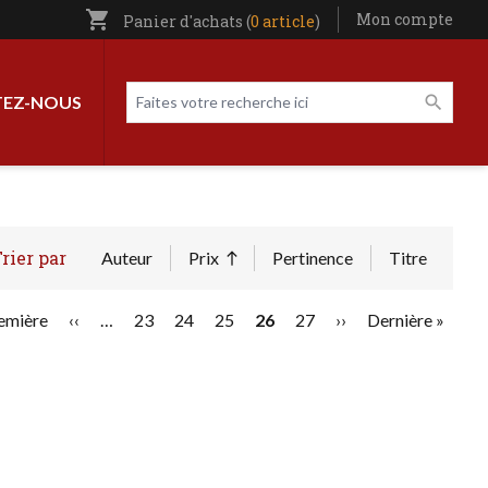
shopping_cart
Utilisateur entête
Mon compte
Panier d'achats (
0 article
)
Livres par page
Faites votre recherche ici
EZ-NOUS
rier par
Auteur
Prix
Pertinence
Titre
Trier par ordre décroissant
mière page
remière
Page précédente
‹‹
…
Page
23
Page
24
Page
25
Page courante
26
Page
27
Page suivante
››
Dernière page
Dernière »