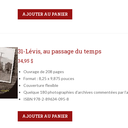
Qté
Format
AJOUTER AU PANIER
31-Lévis, au passage du temps
34,95 $
Ouvrage de 208 pages
Format : 8,25 x 9,875 pouces
Couverture flexible
Quelque 180 photographies d’archives commentées par l’
ISBN 978-2-89634-095-8
Qté
Format
AJOUTER AU PANIER