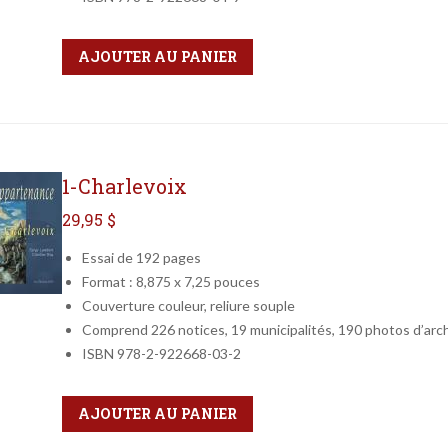
Qté
Format
AJOUTER AU PANIER
1-Charlevoix
29,95 $
Essai de 192 pages
Format : 8,875 x 7,25 pouces
Couverture couleur, reliure souple
Comprend 226 notices, 19 municipalités, 190 photos d’arc
ISBN 978-2-922668-03-2
Qté
Format
AJOUTER AU PANIER