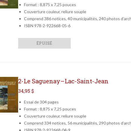
Format : 8,875 x 7,25 pouces
Couverture couleur, reliure souple
Comprend 386 notices, 40 municipalités, 240 photos d’arc
ISBN 978-2-922668-05-6
Qté
Format
ÉPUISÉ
2-Le Saguenay–Lac-Saint-Jean
34,95 $
Essai de 304 pages
Format : 8,875 x 7,25 pouces
Couverture couleur, reliure souple
Comprend 334 notices, 56 municipalités, 290 photos d’arc
ISBN 978-2-922668-04-9