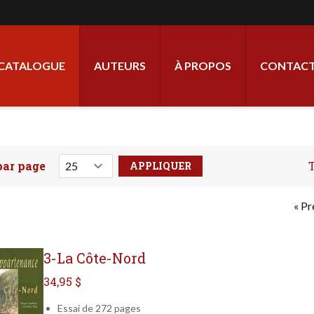
ale
CATALOGUE
AUTEURS
À PROPOS
CONTACT
par page
T
votre recherche ici
Pre
« P
3-La Côte-Nord
34,95 $
Essai de 272 pages