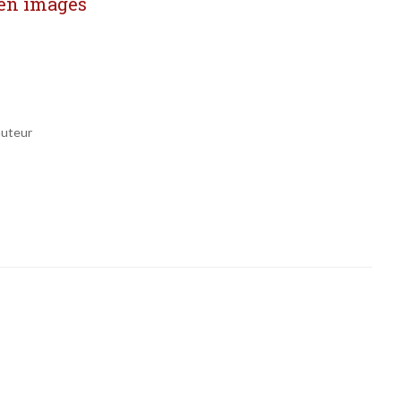
 en images
auteur