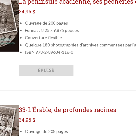
La péninsule acadienne, ses pêcheries
34,95 $
Ouvrage de 208 pages
Format : 8,25 x 9,875 pouces
Couverture flexible
Quelque 180 photographies d'archives commentées par l'
ISBN 978-2-89634-116-0
Qté
Format
ÉPUISÉ
33-L'Érable, de profondes racines
34,95 $
Ouvrage de 208 pages