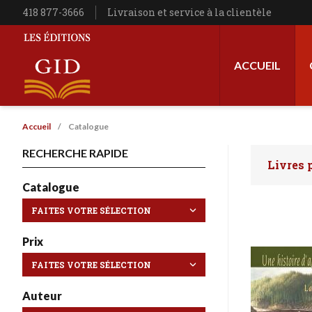
Aller au contenu principal
Téléphone
418 877-3666
Livraison et service à la clientèle
Navigation princip
ACCUEIL
Les Éditions GID
Fil d'Ariane
Accueil
Catalogue
RECHERCHE RAPIDE
Livres 
Faites 
Catalogue
Pagination
Prix
Auteur