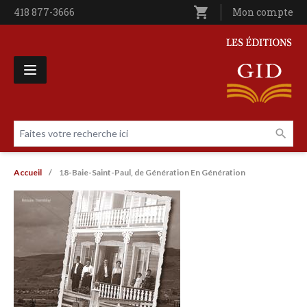
Aller au contenu principal
shopping_cart
Téléphone
418 877-3666
Utilisateur entê
Mon compte
Les Éditions GID
Faites votre recherche ici
Livres par page
Fil d'Ariane
Accueil
18-Baie-Saint-Paul, de Génération En Génération