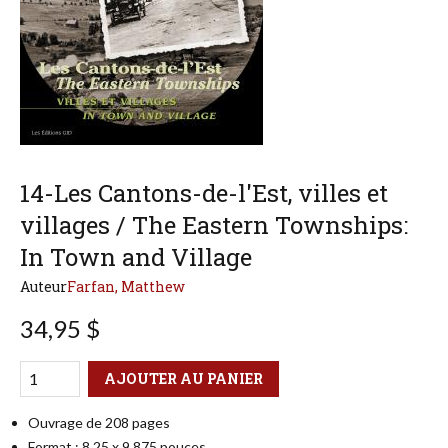
14-Les Cantons-de-l'Est, villes et
villages / The Eastern Townships:
In Town and Village
Auteur
Farfan, Matthew
34,95 $
Qté
Format
AJOUTER AU PANIER
Ouvrage de 208 pages
Format : 8,25 x 9,875 pouces