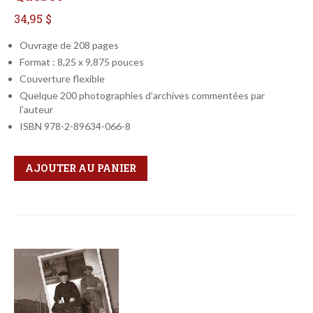
34,95 $
Ouvrage de 208 pages
Format : 8,25 x 9,875 pouces
Couverture flexible
Quelque 200 photographies d’archives commentées par
l’auteur
ISBN 978-2-89634-066-8
Qté
Format
AJOUTER AU PANIER