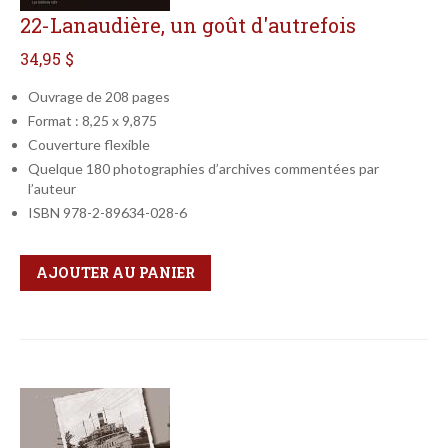
22-Lanaudière, un goût d'autrefois
34,95 $
Ouvrage de 208 pages
Format : 8,25 x 9,875
Couverture flexible
Quelque 180 photographies d’archives commentées par
l’auteur
ISBN 978-2-89634-028-6
Qté
Format
AJOUTER AU PANIER