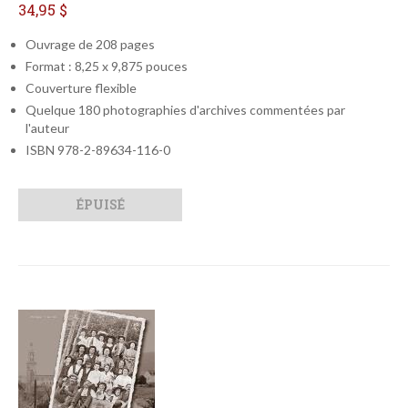
34,95 $
Ouvrage de 208 pages
Format : 8,25 x 9,875 pouces
Couverture flexible
Quelque 180 photographies d'archives commentées par
l'auteur
ISBN 978-2-89634-116-0
Qté
Format
ÉPUISÉ