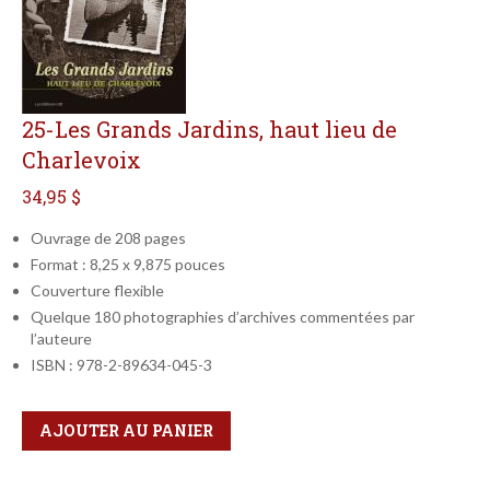
25-Les Grands Jardins, haut lieu de
Charlevoix
34,95 $
Ouvrage de 208 pages
Format : 8,25 x 9,875 pouces
Couverture flexible
Quelque 180 photographies d’archives commentées par
l’auteure
ISBN : 978-2-89634-045-3
Qté
Format
AJOUTER AU PANIER