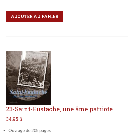
Qté
Format
AJOUTER AU PANIER
23-Saint-Eustache, une âme patriote
34,95 $
Ouvrage de 208 pages