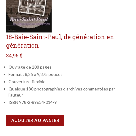
18-Baie-Saint-Paul, de génération en
génération
34,95 $
Ouvrage de 208 pages
Format : 8,25 x 9,875 pouces
Couverture flexible
Quelque 180 photographies d’archives commentées par
l'auteur
ISBN 978-2-89634-014-9
Qté
Format
AJOUTER AU PANIER