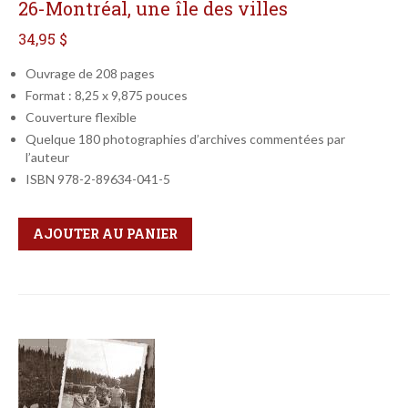
26-Montréal, une île des villes
34,95 $
Ouvrage de 208 pages
Format : 8,25 x 9,875 pouces
Couverture flexible
Quelque 180 photographies d’archives commentées par
l’auteur
ISBN 978-2-89634-041-5
Qté
Format
AJOUTER AU PANIER