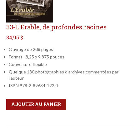
33-L'Érable, de profondes racines
34,95 $
Ouvrage de 208 pages
Format : 8,25 x 9,875 pouces
Couverture flexible
Quelque 180 photographies d'archives commentées par
l'auteur
ISBN 978-2-89634-122-1
Qté
Format
AJOUTER AU PANIER