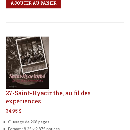
Qté
Format
AJOUTER AU PANIER
27-Saint-Hyacinthe, au fil des
expériences
34,95 $
Ouvrage de 208 pages
Format : 8,25 x 9,875 pouces