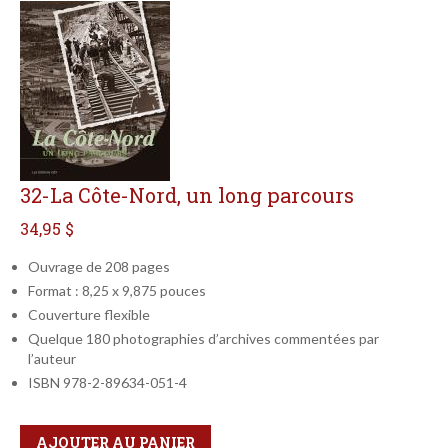
32-La Côte-Nord, un long parcours
34,95 $
Ouvrage de 208 pages
Format : 8,25 x 9,875 pouces
Couverture flexible
Quelque 180 photographies d’archives commentées par
l’auteur
ISBN 978-2-89634-051-4
Qté
Format
AJOUTER AU PANIER