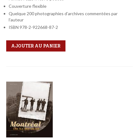
Couverture flexible
Quelque 200 photographies d’archives commentées par
l’auteur
ISBN 978-2-922668-87-2
Qté
Format
AJOUTER AU PANIER