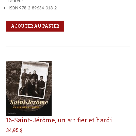
l'auteur
ISBN 978-2-89634-013-2
Qté
Format
AJOUTER AU PANIER
16-Saint-Jérôme, un air fier et hardi
34,95 $