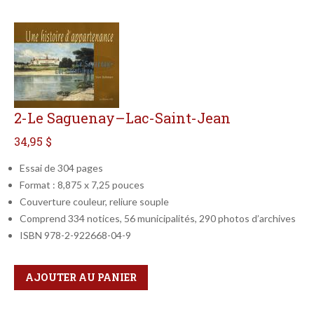
2-Le Saguenay–Lac-Saint-Jean
34,95 $
Essai de 304 pages
Format : 8,875 x 7,25 pouces
Couverture couleur, reliure souple
Comprend 334 notices, 56 municipalités, 290 photos d’archives
ISBN 978-2-922668-04-9
Qté
Format
AJOUTER AU PANIER