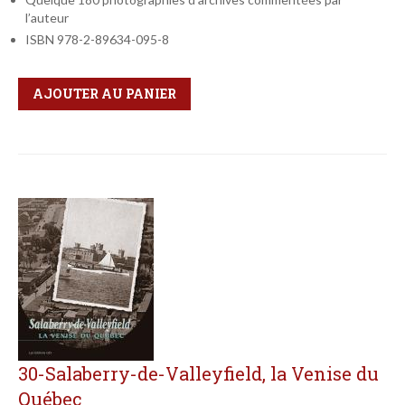
l’auteur
ISBN 978-2-89634-095-8
Qté
Format
AJOUTER AU PANIER
30-Salaberry-de-Valleyfield, la Venise du
Québec