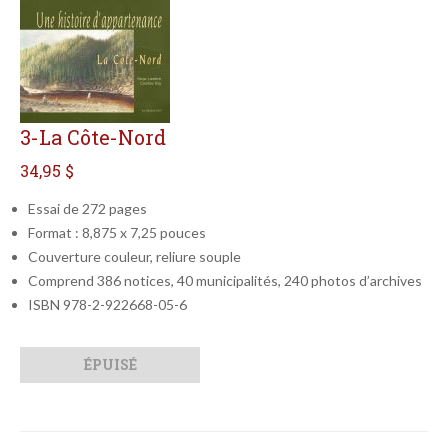
3-La Côte-Nord
34,95 $
Essai de 272 pages
Format : 8,875 x 7,25 pouces
Couverture couleur, reliure souple
Comprend 386 notices, 40 municipalités, 240 photos d’archives
ISBN 978-2-922668-05-6
Qté
Format
ÉPUISÉ