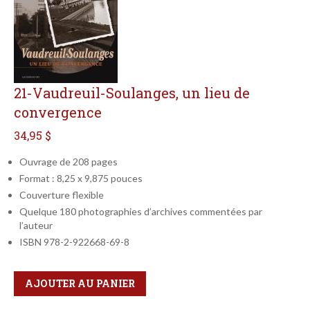
21-Vaudreuil-Soulanges, un lieu de
convergence
34,95 $
Ouvrage de 208 pages
Format : 8,25 x 9,875 pouces
Couverture flexible
Quelque 180 photographies d’archives commentées par
l’auteur
ISBN 978-2-922668-69-8
Qté
Format
AJOUTER AU PANIER