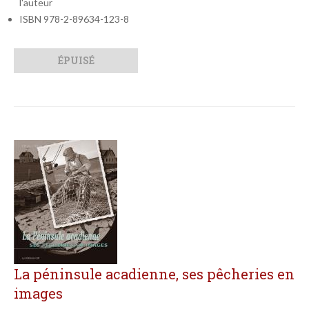
l'auteur
ISBN 978-2-89634-123-8
Qté
Format
ÉPUISÉ
La péninsule acadienne, ses pêcheries en
images