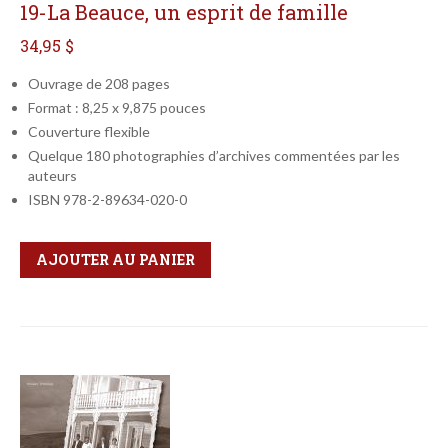
19-La Beauce, un esprit de famille
34,95 $
Ouvrage de 208 pages
Format : 8,25 x 9,875 pouces
Couverture flexible
Quelque 180 photographies d’archives commentées par les
auteurs
ISBN 978-2-89634-020-0
Qté
Format
AJOUTER AU PANIER