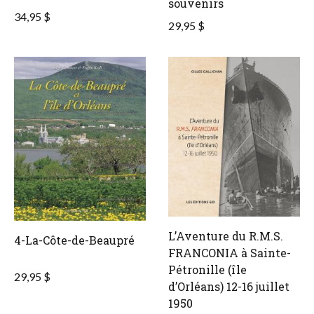
souvenirs
34,95 $
29,95 $
L’Aventure du R.M.S.
4-La-Côte-de-Beaupré
FRANCONIA à Sainte-
Pétronille (île
29,95 $
d’Orléans) 12-16 juillet
1950