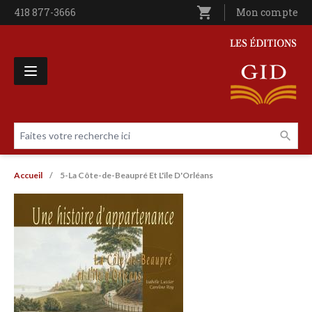
Aller au contenu principal
shopping_cart
Téléphone
418 877-3666
Utilisateur entê
Mon compte
Les Éditions GID
Faites votre recherche ici
Livres par page
Fil d'Ariane
Accueil
5-La Côte-de-Beaupré Et L'île D'Orléans