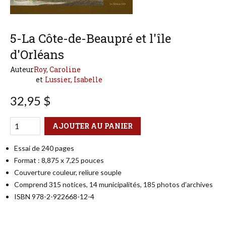
5-La Côte-de-Beaupré et l'île
d'Orléans
Auteur
Roy, Caroline
Lussier, Isabelle
32,95 $
Qté
Format
AJOUTER AU PANIER
Essai de 240 pages
Format : 8,875 x 7,25 pouces
Couverture couleur, reliure souple
Comprend 315 notices, 14 municipalités, 185 photos d’archives
ISBN 978-2-922668-12-4