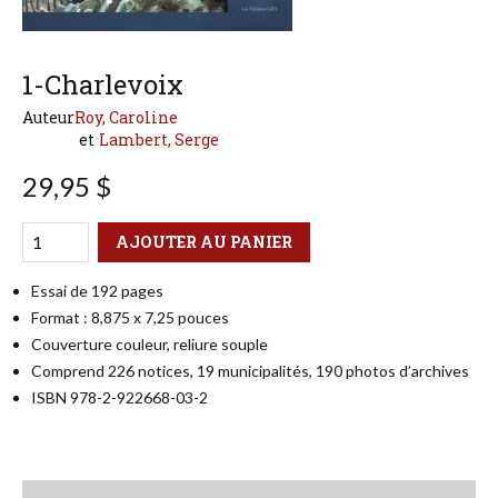
1-Charlevoix
Auteur
Roy, Caroline
Lambert, Serge
29,95 $
Qté
Format
AJOUTER AU PANIER
Essai de 192 pages
Format : 8,875 x 7,25 pouces
Couverture couleur, reliure souple
Comprend 226 notices, 19 municipalités, 190 photos d’archives
ISBN 978-2-922668-03-2