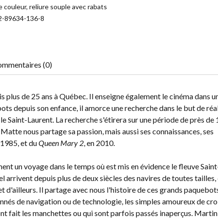
 couleur, reliure souple avec rabats
2-89634-136-8
mmentaires (0)
 plus de 25 ans à Québec. Il enseigne également le cinéma dans u
ebots depuis son enfance, il amorce une recherche dans le but de réa
le Saint-Laurent. La recherche s'étirera sur une période de près de 
n Matte nous partage sa passion, mais aussi ses connaissances, ses
n 1985, et du
Queen Mary 2
, en 2010.
nt un voyage dans le temps où est mis en évidence le fleuve Saint
 arrivent depuis plus de deux siècles des navires de toutes tailles,
t d'ailleurs. Il partage avec nous l'histoire de ces grands paquebot
sionnés de navigation ou de technologie, les simples amoureux de croi
nt fait les manchettes ou qui sont parfois passés inaperçus. Marti