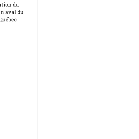
ation du
en aval du
 Québec