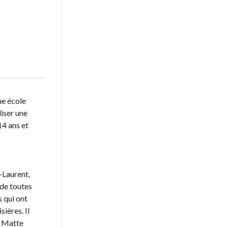
ne école
liser une
14 ans et
-Laurent,
 de toutes
s qui ont
sières. Il
n Matte