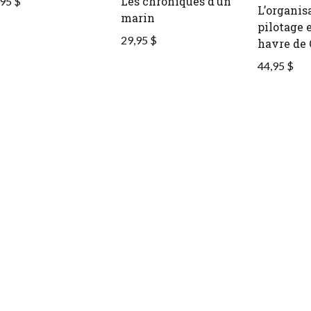
Les chroniques d’un
95 $
L’organis
marin
pilotage 
29,95 $
havre de
44,95 $