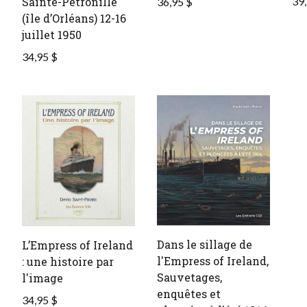
Sainte-Pétronille
39,
36,95 $
(île d’Orléans) 12-16
juillet 1950
34,95 $
Dans le sillage de
L’Empress of Ireland
l'Empress of Ireland,
: une histoire par
Sauvetages,
l'image
enquêtes et
34,95 $