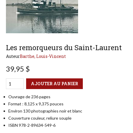
Les remorqueurs du Saint-Laurent
Auteur
Barthe, Louis-Vincent
39,95 $
Qté
Format
AJOUTER AU PANIER
Ouvrage de 236 pages
Format : 8,125 x 9,375 pouces
Environ 130 photographies noir et blanc
Couverture couleur, reliure souple
ISBN 978-2-89634-549-6