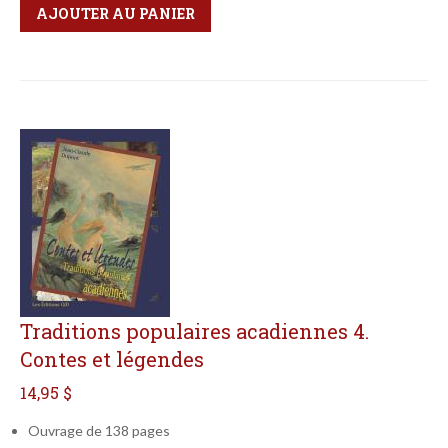
Qté
Format
AJOUTER AU PANIER
Traditions populaires acadiennes 4.
Contes et légendes
14,95 $
Ouvrage de 138 pages