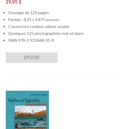
29,95 $
Ouvrage de 120 pages
Format : 8,25 x 9,875 pouces
Couverture couleur, reliure souple
Quelques 125 photographies noir et blanc
ISBN 978-2-922668-01-8
Qté
Format
ÉPUISÉ