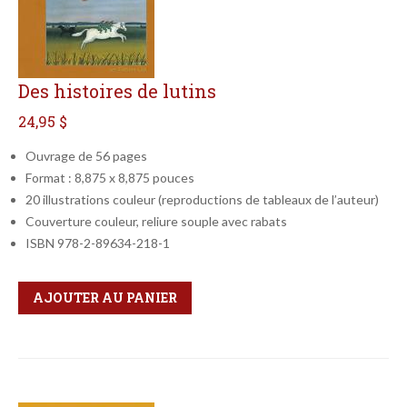
Des histoires de lutins
24,95 $
Ouvrage de 56 pages
Format : 8,875 x 8,875 pouces
20 illustrations couleur (reproductions de tableaux de l’auteur)
Couverture couleur, reliure souple avec rabats
ISBN 978-2-89634-218-1
Qté
Format
AJOUTER AU PANIER