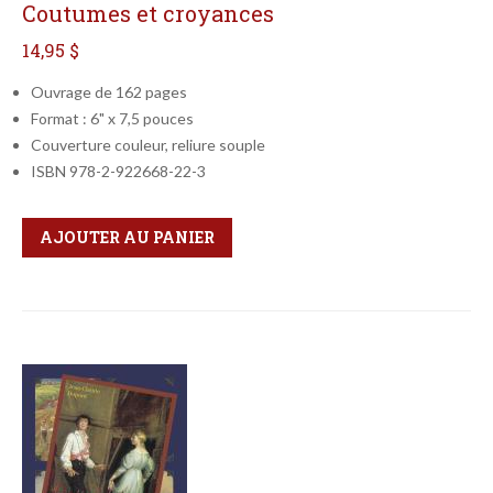
Coutumes et croyances
14,95 $
Ouvrage de 162 pages
Format : 6" x 7,5 pouces
Couverture couleur, reliure souple
ISBN 978-2-922668-22-3
Qté
Format
AJOUTER AU PANIER