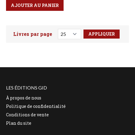
Qté
Format
AJOUTER AU PANIER
Livres par page
Faites votre recherche ici
LES ÉDITIONS GID
À propos de nous
Politique de confidentialité
Conditions de vente
Plan du site