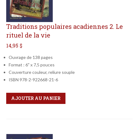
Traditions populaires acadiennes 2. Le
rituel de la vie
14,95 $
Ouvrage de 138 pages
Format : 6" x 7,5 pouces
Couverture couleur, reliure souple
ISBN 978-2-922668-21-6
Qté
Format
AJOUTER AU PANIER