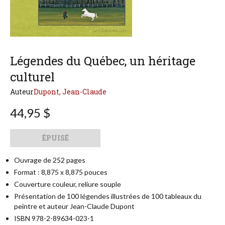
Légendes du Québec, un héritage
culturel
Auteur
Dupont, Jean-Claude
44,95 $
Qté
Format
ÉPUISÉ
Ouvrage de 252 pages
Format : 8,875 x 8,875 pouces
Couverture couleur, reliure souple
Présentation de 100 légendes illustrées de 100 tableaux du
peintre et auteur Jean-Claude Dupont
ISBN 978-2-89634-023-1