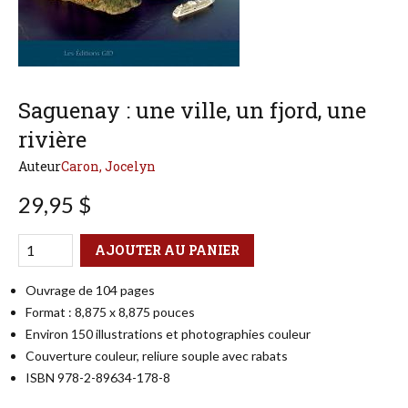
Saguenay : une ville, un fjord, une
rivière
Auteur
Caron, Jocelyn
29,95 $
Qté
Format
AJOUTER AU PANIER
Ouvrage de 104 pages
Format : 8,875 x 8,875 pouces
Environ 150 illustrations et photographies couleur
Couverture couleur, reliure souple avec rabats
ISBN 978-2-89634-178-8