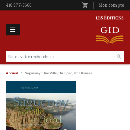
Aller au contenu principal
shopping_cart
Téléphone
418 877-3666
Utilisateur entê
Mon compte
Les Éditions GID
Faites votre recherche ici
Livres par page
Fil d'Ariane
Accueil
Saguenay : Une Ville, Un Fjord, Une Rivière