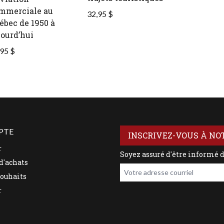
mmerciale au
32,95 $
ébec de 1950 à
jourd’hui
95 $
PTE
INSCRIVEZ-VOUS À NO
r
Soyez assuré d'être informé 
d'achats
Votre adresse courriel
souhaits
r