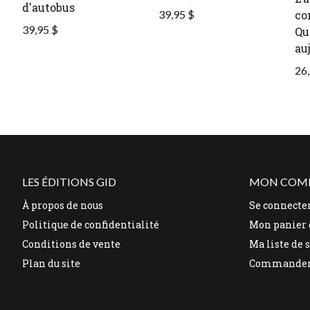
d'autobus
39,95 $
co
39,95 $
Qu
au
26,
LES ÉDITIONS GID
MON COM
À propos de nous
Se connecte
Politique de confidentialité
Mon panier 
Conditions de vente
Ma liste de 
Plan du site
Commande