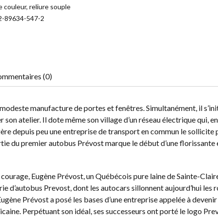
 couleur, reliure souple
2-89634-547-2
mmentaires (0)
odeste manufacture de portes et fenêtres. Simultanément, il s’init
 son atelier. Il dote même son village d’un réseau électrique qui, en
 gère depuis peu une entreprise de transport en commun le sollicite
rtie du premier autobus Prévost marque le début d’une florissante 
on courage, Eugène Prévost, un Québécois pure laine de Sainte-Clair
ie d’autobus Prevost, dont les autocars sillonnent aujourd’hui les 
 Eugène Prévost a posé les bases d’une entreprise appelée à deveni
icaine. Perpétuant son idéal, ses successeurs ont porté le logo Pre