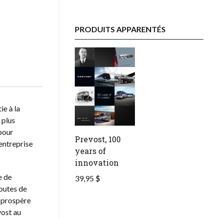
PRODUITS APPARENTÉS
ie à la
 plus
 pour
Prevost, 100
entreprise
years of
innovation
e de
39,95 $
routes de
r prospère
vost au