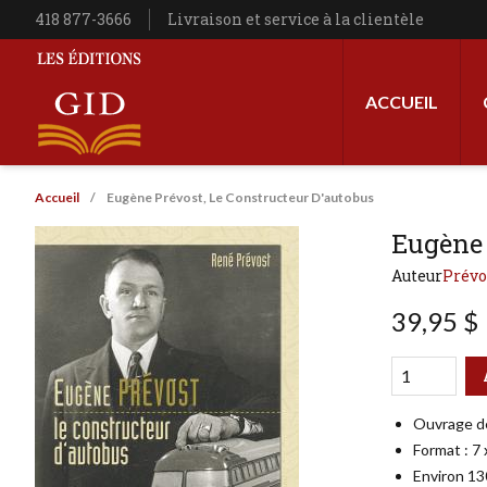
Aller au contenu principal
Téléphone
418 877-3666
Livraison et service à la clientèle
Navigation princip
ACCUEIL
Les Éditions GID
Fil d'Ariane
Accueil
Eugène Prévost, Le Constructeur D'autobus
Eugène 
Auteur
Prévo
39,95 $
Qté
Format
Ouvrage d
Format : 7
Environ 13