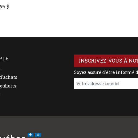
95 $
PTE
INSCRIVEZ-VOUS À NO
r
Soyez assuré d'être informé 
d'achats
Votre adresse courriel
souhaits
r