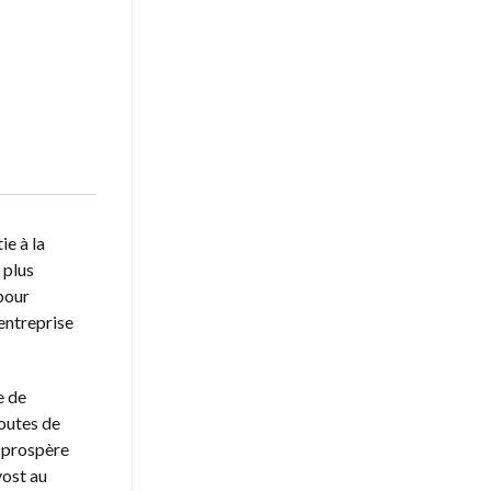
ie à la
 plus
 pour
entreprise
e de
routes de
r prospère
vost au