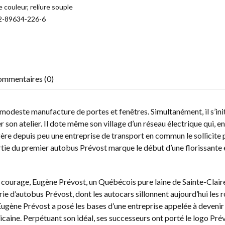
 couleur, reliure souple
2-89634-226-6
mmentaires (0)
odeste manufacture de portes et fenêtres. Simultanément, il s’init
 son atelier. Il dote même son village d’un réseau électrique qui, en
 gère depuis peu une entreprise de transport en commun le sollicite
rtie du premier autobus Prévost marque le début d’une florissante 
on courage, Eugène Prévost, un Québécois pure laine de Sainte-Clair
ie d’autobus Prévost, dont les autocars sillonnent aujourd’hui les 
 Eugène Prévost a posé les bases d’une entreprise appelée à deveni
icaine. Perpétuant son idéal, ses successeurs ont porté le logo Pré