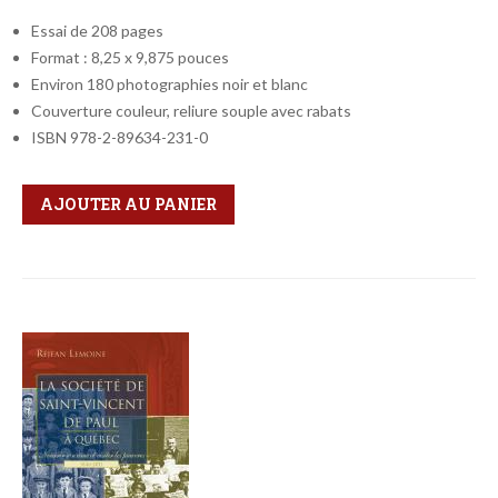
Essai de 208 pages
Format : 8,25 x 9,875 pouces
Environ 180 photographies noir et blanc
Couverture couleur, reliure souple avec rabats
ISBN 978-2-89634-231-0
Qté
Format
AJOUTER AU PANIER