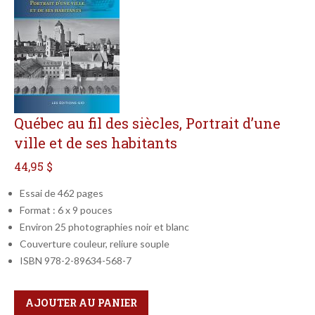
Québec au fil des siècles, Portrait d’une
ville et de ses habitants
44,95 $
Essai de 462 pages
Format : 6 x 9 pouces
Environ 25 photographies noir et blanc
Couverture couleur, reliure souple
ISBN 978-2-89634-568-7
Qté
Format
AJOUTER AU PANIER