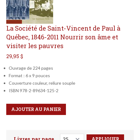
La Société de Saint-Vincent de Paul à
Québec, 1846-2011 Nourrir son âme et
visiter les pauvres
29,95 $
Ouvrage de 224 pages
Format : 6 x 9 pouces
Couverture couleur, reliure souple
ISBN 978-2-89634-125-2
Qté
Format
AJOUTER AU PANIER
Livres par page