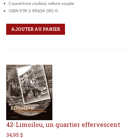
Couverture couleur, reliure souple
ISBN 978-2-89634-385-0
Qté
Format
AJOUTER AU PANIER
42-Limoilou, un quartier effervescent
34,95 $