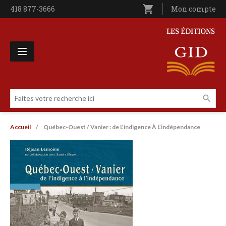
Aller au contenu principal
shopping_cart
Téléphone
418 877-3666
Utilisateur entê
Mon compte
Les Éditions GID
Faites votre recherche ici
Livres par page
Fil d'Ariane
Accueil
Québec-Ouest / Vanier : de L’indigence À L’indépendance