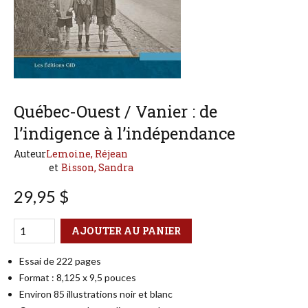
Québec-Ouest / Vanier : de
l’indigence à l’indépendance
Auteur
Lemoine, Réjean
Bisson, Sandra
29,95 $
Qté
Format
AJOUTER AU PANIER
Essai de 222 pages
Format : 8,125 x 9,5 pouces
Environ 85 illustrations noir et blanc