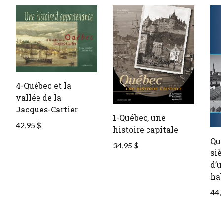
4-Québec et la
vallée de la
Jacques-Cartier
1-Québec, une
42,95 $
histoire capitale
Qu
34,95 $
siè
d’u
ha
44,