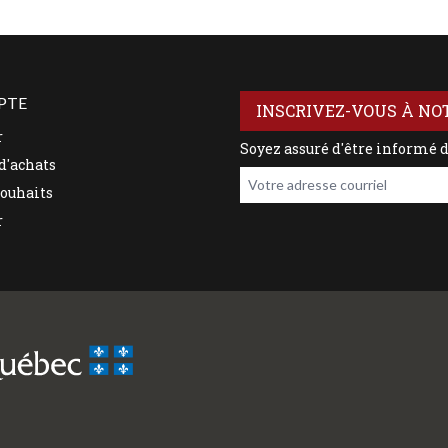
PTE
INSCRIVEZ-VOUS À NO
r
Soyez assuré d'être informé 
d'achats
Votre adresse courriel
souhaits
r