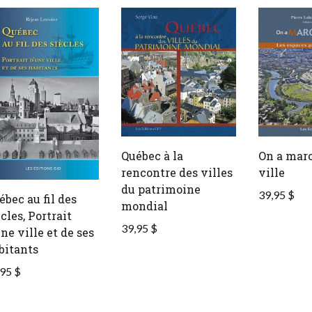
Québec à la
On a marc
rencontre des villes
ville
du patrimoine
39,95 $
ébec au fil des
mondial
cles, Portrait
39,95 $
ne ville et de ses
bitants
95 $