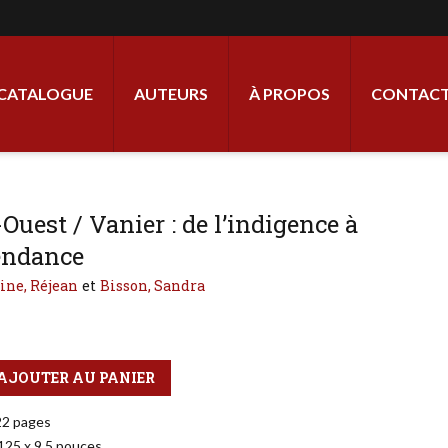
ale
CATALOGUE
AUTEURS
À PROPOS
CONTACT
Ouest / Vanier : de l’indigence à
endance
ne, Réjean
Bisson, Sandra
AJOUTER AU PANIER
22 pages
,125 x 9,5 pouces