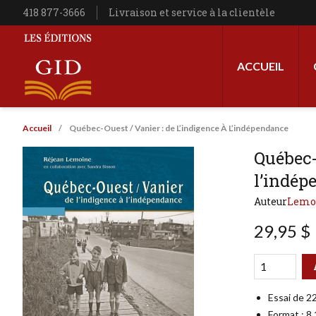
Aller au contenu principal
Téléphone
418 877-3666
Livraison et service à la clientèle
Navigation princip
ACCUEIL
Les Éditions GID
Fil d'Ariane
Accueil
Québec-Ouest / Vanier : de L’indigence À L’indépendance
Québec-
l’indép
Auteur
Lemoi
29,95 $
Qté
Format
Essai de 2
Format : 8