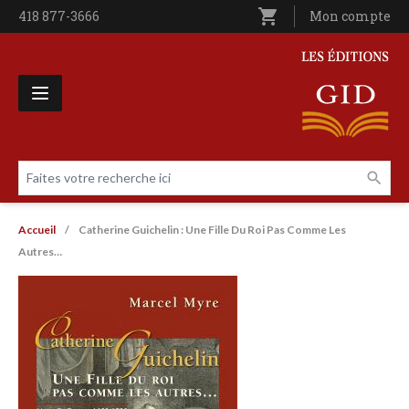
Aller au contenu principal
shopping_cart
Téléphone
418 877-3666
Utilisateur entê
Mon compte
Les Éditions GID
Faites votre recherche ici
Livres par page
Fil d'Ariane
Accueil
Catherine Guichelin : Une Fille Du Roi Pas Comme Les
Autres…