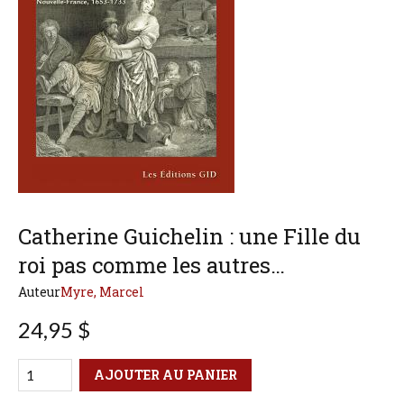
Catherine Guichelin : une Fille du
roi pas comme les autres…
Auteur
Myre, Marcel
24,95 $
Qté
Format
AJOUTER AU PANIER