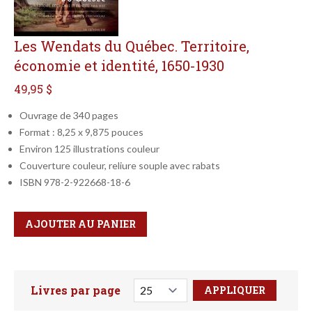
Les Wendats du Québec. Territoire,
économie et identité, 1650-1930
49,95 $
Ouvrage de 340 pages
Format : 8,25 x 9,875 pouces
Environ 125 illustrations couleur
Couverture couleur, reliure souple avec rabats
ISBN 978-2-922668-18-6
Qté
Format
AJOUTER AU PANIER
Livres par page
Faites votre recherche ici