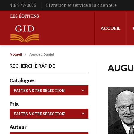
Aller au contenu principal
Téléphone
418 877-3666
Livraison et service à la clientèle
Navigation princip
ACCUEIL
Les Éditions GID
Fil d'Ariane
Accueil
Auguet, Daniel
AUGU
RECHERCHE RAPIDE
Catalogue
Prix
Auteur