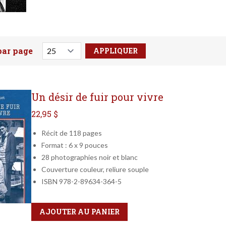
par page
votre recherche ici
Un désir de fuir pour vivre
22,95 $
Récit de 118 pages
Format : 6 x 9 pouces
28 photographies noir et blanc
Couverture couleur, reliure souple
ISBN 978-2-89634-364-5
Qté
Format
AJOUTER AU PANIER