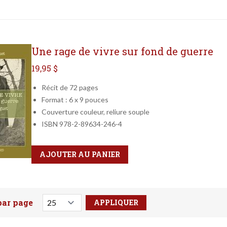
Une rage de vivre sur fond de guerre
19,95 $
Récit de 72 pages
Format : 6 x 9 pouces
Couverture couleur, reliure souple
ISBN 978-2-89634-246-4
Qté
Format
AJOUTER AU PANIER
par page
votre recherche ici