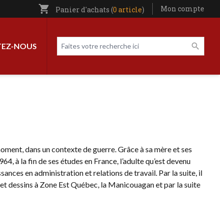
shopping_cart
Utilisateur entête
Mon compte
Panier d'achats (
0 article
)
Livres par page
Faites votre recherche ici
EZ-NOUS
moment, dans un contexte de guerre. Grâce à sa mère et ses
1964, à la fin de ses études en France, l’adulte qu’est devenu
ces en administration et relations de travail. Par la suite, il
t dessins à Zone Est Québec, la Manicouagan et par la suite