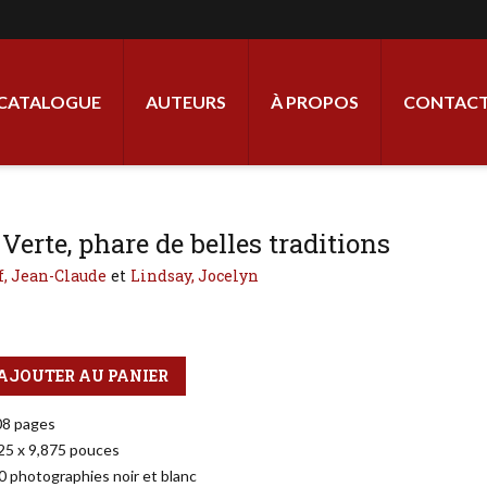
ale
CATALOGUE
AUTEURS
À PROPOS
CONTACT
 Verte, phare de belles traditions
f, Jean-Claude
Lindsay, Jocelyn
AJOUTER AU PANIER
08 pages
,25 x 9,875 pouces
0 photographies noir et blanc