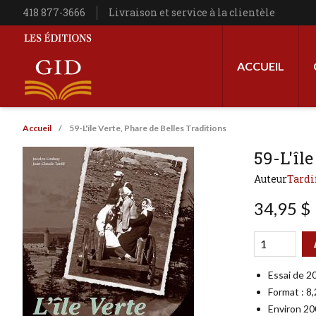
Aller au contenu principal
Téléphone
418 877-3666
Livraison et service à la clientèle
Navigation princip
ACCUEIL
Les Éditions GID
Fil d'Ariane
Accueil
59-L'île Verte, Phare de Belles Traditions
59-L'île
Auteur
Tardi
34,95 $
Qté
Format
Essai de 2
Format : 8
Environ 20