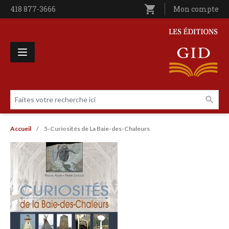
Aller au contenu principal
shopping_cart
Téléphone
418 877-3666
Utilisateur entê
Mon compte
Les Éditions GID
Faites votre recherche ici
Livres par page
Fil d'Ariane
Accueil
5-Curiosités de La Baie-des-Chaleurs