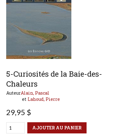
5-Curiosités de la Baie-des-
Chaleurs
Auteur
Alain, Pascal
Lahoud, Pierre
29,95 $
Qté
Format
AJOUTER AU PANIER