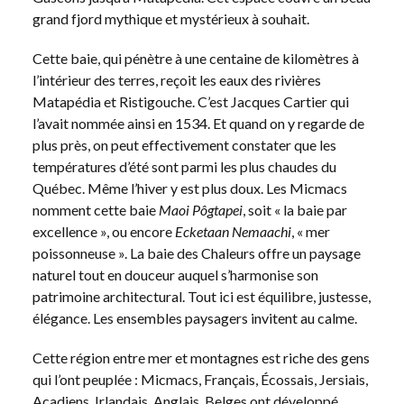
grand fjord mythique et mystérieux à souhait.
Cette baie, qui pénètre à une centaine de kilomètres à
l’intérieur des terres, reçoit les eaux des rivières
Matapédia et Ristigouche. C’est Jacques Cartier qui
l’avait nommée ainsi en 1534. Et quand on y regarde de
plus près, on peut effectivement constater que les
températures d’été sont parmi les plus chaudes du
Québec. Même l’hiver y est plus doux. Les Micmacs
nomment cette baie
Maoi Pôgtapei
, soit « la baie par
excellence », ou encore
Ecketaan Nemaachi
, « mer
poissonneuse ». La baie des Chaleurs offre un paysage
naturel tout en douceur auquel s’harmonise son
patrimoine architectural. Tout ici est équilibre, justesse,
élégance. Les ensembles paysagers invitent au calme.
Cette région entre mer et montagnes est riche des gens
qui l’ont peuplée : Micmacs, Français, Écossais, Jersiais,
Acadiens, Irlandais, Anglais, Belges ont développé