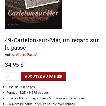
49-Carleton-sur-Mer, un regard sur
le passé
Auteur
Alain, Pascal
34,95 $
Qté
Format
AJOUTER AU PANIER
Essai de 208 pages
Format : 8,25 x 9,875 pouces
Environ 180 photographies d’archives en noir et blanc
Couverture couleur, reliure souple avec rabats