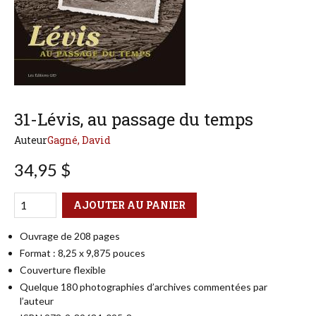
31-Lévis, au passage du temps
Auteur
Gagné, David
34,95 $
Qté
Format
AJOUTER AU PANIER
Ouvrage de 208 pages
Format : 8,25 x 9,875 pouces
Couverture flexible
Quelque 180 photographies d’archives commentées par
l’auteur