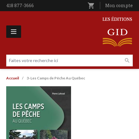
Aller au contenu principal
shopping_cart
Téléphone
418 877-3666
Utilisateur entê
Mon compte
Les Éditions GID
Faites votre recherche ici
Livres par page
Fil d'Ariane
Accueil
3-Les Camps de Pêche Au Québec