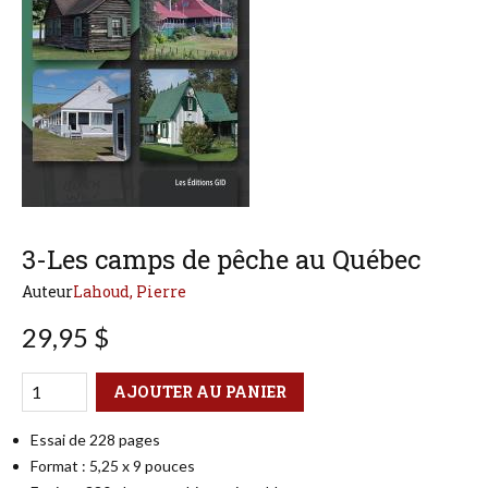
3-Les camps de pêche au Québec
Auteur
Lahoud, Pierre
29,95 $
Qté
Format
AJOUTER AU PANIER
Essai de 228 pages
Format : 5,25 x 9 pouces