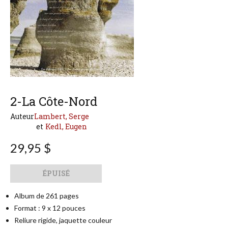
2-La Côte-Nord
Auteur
Lambert, Serge
Kedl, Eugen
29,95 $
Qté
Format
ÉPUISÉ
Album de 261 pages
Format : 9 x 12 pouces
Reliure rigide, jaquette couleur