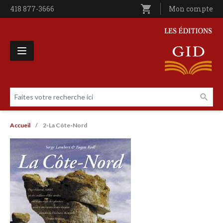
Aller au contenu principal
shopping_cart
Téléphone
418 877-3666
Utilisateur entê
Mon compte
Les Éditions GID
Faites votre recherche ici
Livres par page
Fil d'Ariane
Accueil
2-La Côte-Nord