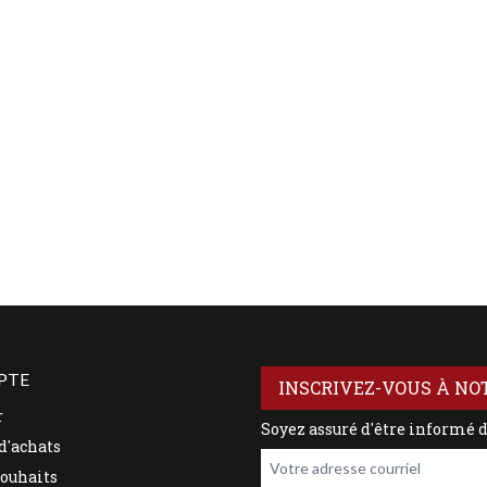
PTE
INSCRIVEZ-VOUS À NO
r
Soyez assuré d'être informé 
d'achats
Votre adresse courriel
souhaits