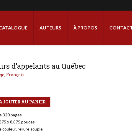
ale
CATALOGUE
AUTEURS
À PROPOS
CONTACT
urs d'appelants au Québec
ge, François
AJOUTER AU PANIER
e 320 pages
,875 x 8,875 pouces
 couleur, reliure souple