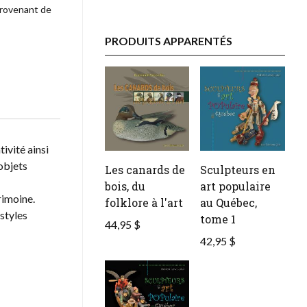
provenant de
PRODUITS APPARENTÉS
ivité ainsi
 objets
Les canards de
Sculpteurs en
bois, du
art populaire
rimoine.
folklore à l'art
au Québec,
styles
tome 1
44,95 $
42,95 $