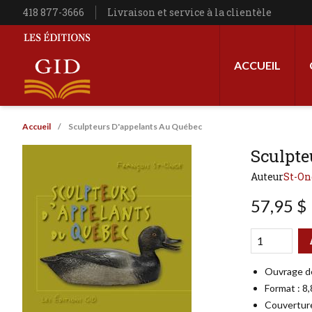
Aller au contenu principal
Téléphone
418 877-3666
Livraison et service à la clientèle
Navigation princip
ACCUEIL
Les Éditions GID
Fil d'Ariane
Accueil
Sculpteurs D'appelants Au Québec
Sculpte
Auteur
St-On
57,95 $
Qté
Format
Ouvrage d
Format : 8
Couverture