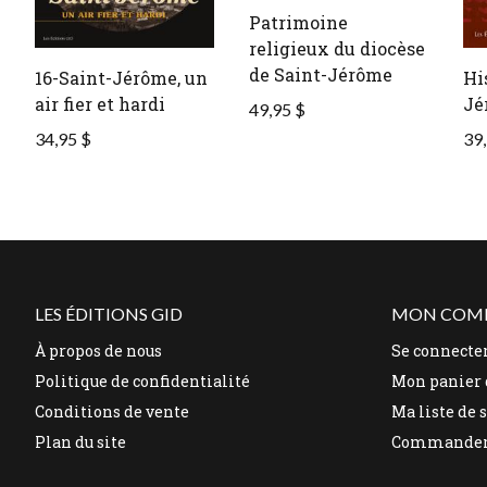
Patrimoine
religieux du diocèse
de Saint-Jérôme
16-Saint-Jérôme, un
Hi
air fier et hardi
Jé
49,95 $
34,95 $
39,
LES ÉDITIONS GID
MON COM
À propos de nous
Se connecte
Politique de confidentialité
Mon panier 
Conditions de vente
Ma liste de 
Plan du site
Commande