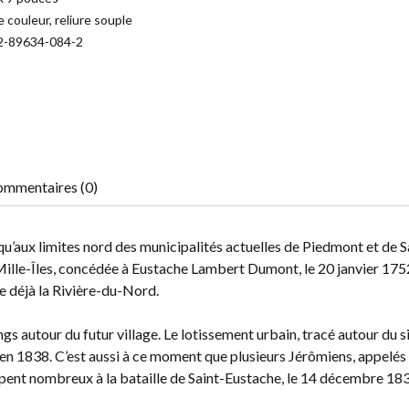
 couleur, reliure souple
2-89634-084-2
mmentaires (0)
 jusqu’aux limites nord des municipalités actuelles de Piedmont et de S
 Mille-Îles, concédée à Eustache Lambert Dumont, le 20 janvier 175
le déjà la Rivière-du-Nord.
s autour du futur village. Le lotissement urbain, tracé autour du si
 en 1838. C’est aussi à ce moment que plusieurs Jérômiens, appelés a
pent nombreux à la bataille de Saint-Eustache, le 14 décembre 18