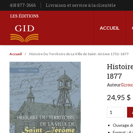
Aller au contenu principal
Téléphone
418 877-3666
Livraison et service à la clientèle
Navigation princip
ACCUEIL
Les Éditions GID
Fil d'Ariane
Accueil
Histoire Du Territoire de La Ville de Saint-Jérôme 1752-1877
Histoire
1877
Auteur
Girou
24,95 $
Qté
Format
Ouvrage d
Format : 6