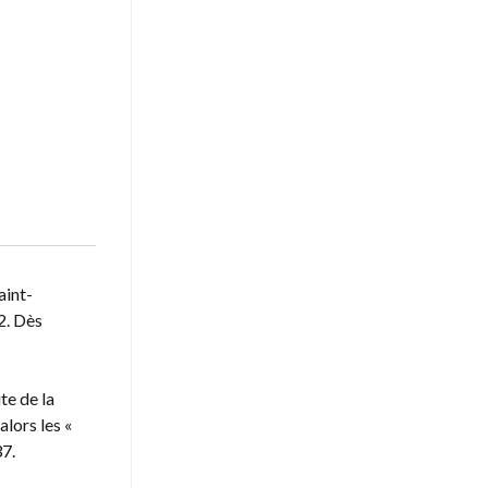
aint-
2. Dès
te de la
lors les «
37.