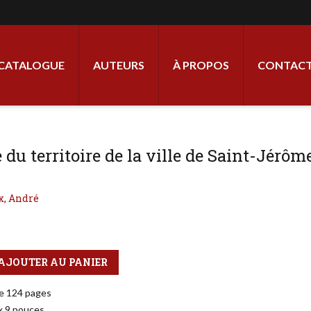
ale
CATALOGUE
AUTEURS
À PROPOS
CONTACT
 du territoire de la ville de Saint-Jérôm
x, André
AJOUTER AU PANIER
e 124 pages
 x 9 pouces