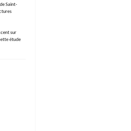
de Saint-
ctures
ccent sur
 cette étude