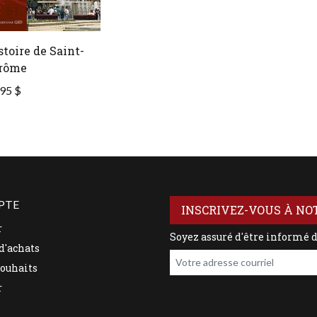
stoire de Saint-
rôme
95 $
PTE
INSCRIVEZ-VOUS À NO
r
Soyez assuré d'être informé 
d'achats
Votre adresse courriel
souhaits
r