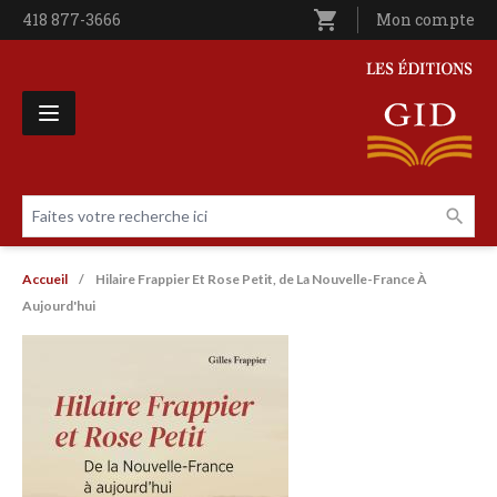
Aller au contenu principal
shopping_cart
Téléphone
418 877-3666
Utilisateur entê
Mon compte
Les Éditions GID
Faites votre recherche ici
Livres par page
Fil d'Ariane
Accueil
Hilaire Frappier Et Rose Petit, de La Nouvelle-France À
Aujourd'hui