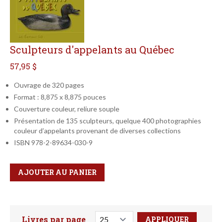
Sculpteurs d'appelants au Québec
57,95 $
Ouvrage de 320 pages
Format : 8,875 x 8,875 pouces
Couverture couleur, reliure souple
Présentation de 135 sculpteurs, quelque 400 photographies
couleur d’appelants provenant de diverses collections
ISBN 978-2-89634-030-9
Qté
Format
AJOUTER AU PANIER
Livres par page