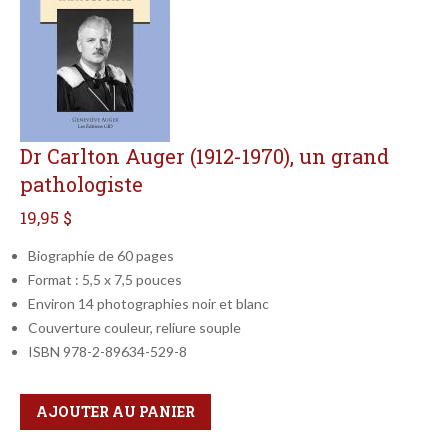
Dr Carlton Auger (1912-1970), un grand
pathologiste
19,95 $
Biographie de 60 pages
Format : 5,5 x 7,5 pouces
Environ 14 photographies noir et blanc
Couverture couleur, reliure souple
ISBN 978-2-89634-529-8
Qté
Format
AJOUTER AU PANIER