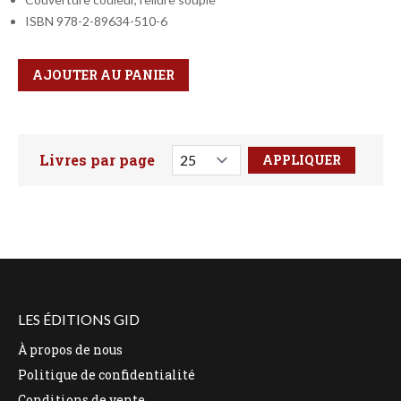
ISBN 978-2-89634-510-6
Qté
Format
AJOUTER AU PANIER
Livres par page
Faites votre recherche ici
LES ÉDITIONS GID
À propos de nous
Politique de confidentialité
Conditions de vente