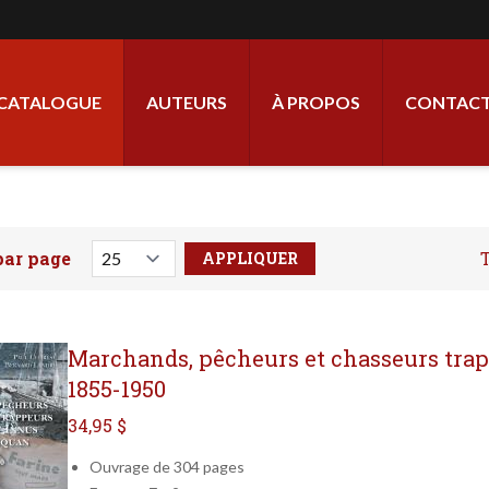
ale
CATALOGUE
AUTEURS
À PROPOS
CONTACT
par page
T
votre recherche ici
Marchands, pêcheurs et chasseurs tra
1855-1950
34,95 $
Ouvrage de 304 pages