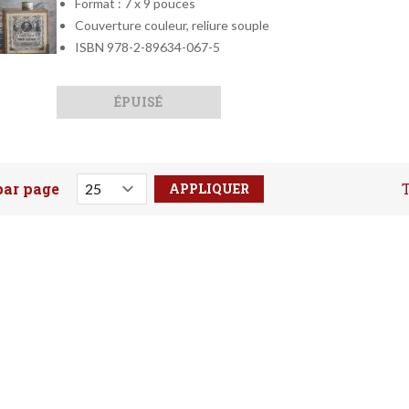
Format : 7 x 9 pouces
Couverture couleur, reliure souple
ISBN 978-2-89634-067-5
Qté
Format
ÉPUISÉ
par page
T
votre recherche ici