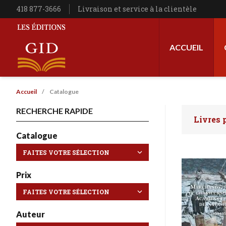
Aller au contenu principal
Téléphone
418 877-3666
Livraison et service à la clientèle
Navigation princip
ACCUEIL
Les Éditions GID
Fil d'Ariane
Accueil
Catalogue
RECHERCHE RAPIDE
Livres 
Faites 
Catalogue
Prix
Auteur