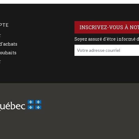
PTE
INSCRIVEZ-VOUS À NO
r
Soyez assuré d'être informé 
d'achats
Votre adresse courriel
souhaits
r