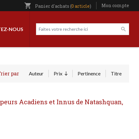
shopping_cart
Utilisateur entête
Mon compte
Panier d'achats (
0 article
)
Livres par page
Faites votre recherche ici
EZ-NOUS
rier par
Auteur
Prix
Pertinence
Titre
Trier par ordre croissant
ppeurs Acadiens et Innus de Natashquan,