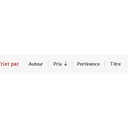
rier par
Auteur
Prix
Pertinence
Titre
Trier par ordre croissant