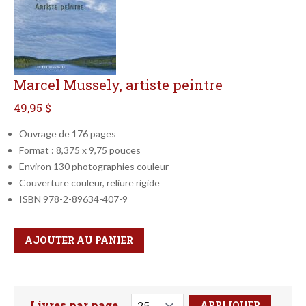
Marcel Mussely, artiste peintre
49,95 $
Ouvrage de 176 pages
Format : 8,375 x 9,75 pouces
Environ 130 photographies couleur
Couverture couleur, reliure rigide
ISBN 978-2-89634-407-9
Qté
Format
AJOUTER AU PANIER
Livres par page