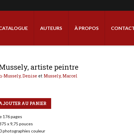
ale
CATALOGUE
AUTEURS
À PROPOS
CONTACT
Mussely, artiste peintre
n-Mussely, Denise
Mussely, Marcel
AJOUTER AU PANIER
e 176 pages
,375 x 9,75 pouces
0 photographies couleur