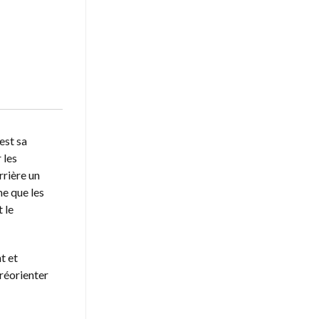
est sa
 les
rrière un
e que les
 le
t et
 réorienter