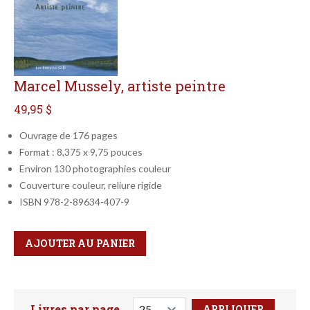
Marcel Mussely, artiste peintre
49,95 $
Ouvrage de 176 pages
Format : 8,375 x 9,75 pouces
Environ 130 photographies couleur
Couverture couleur, reliure rigide
ISBN 978-2-89634-407-9
Qté
Format
AJOUTER AU PANIER
Livres par page