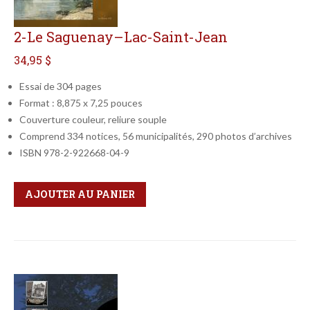
2-Le Saguenay–Lac-Saint-Jean
34,95 $
Essai de 304 pages
Format : 8,875 x 7,25 pouces
Couverture couleur, reliure souple
Comprend 334 notices, 56 municipalités, 290 photos d’archives
ISBN 978-2-922668-04-9
Qté
Format
AJOUTER AU PANIER